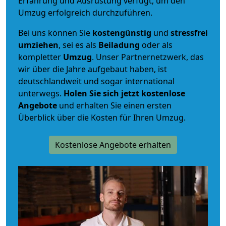
Erfahrung und Ausrüstung verfügt, um den
Umzug erfolgreich durchzuführen.
Bei uns können Sie
kostengünstig
und
stressfrei
umziehen
, sei es als
Beiladung
oder als
kompletter
Umzug
. Unser Partnernetzwerk, das
wir über die Jahre aufgebaut haben, ist
deutschlandweit und sogar international
unterwegs.
Holen Sie sich jetzt kostenlose
Angebote
und erhalten Sie einen ersten
Überblick über die Kosten für Ihren Umzug.
Kostenlose Angebote erhalten