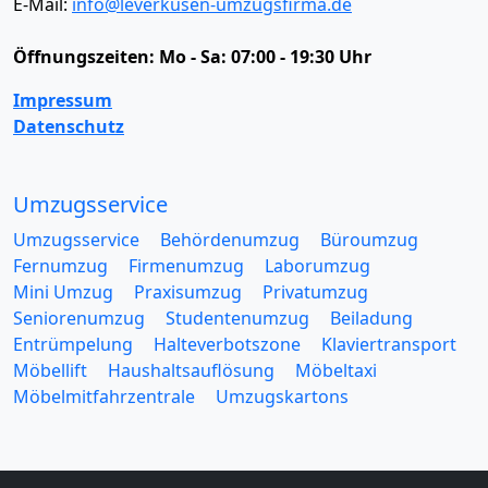
E-Mail:
info@leverkusen-umzugsfirma.de
Öffnungszeiten:
Mo - Sa: 07:00 - 19:30 Uhr
Impressum
Datenschutz
Umzugsservice
Umzugsservice
Behördenumzug
Büroumzug
Fernumzug
Firmenumzug
Laborumzug
Mini Umzug
Praxisumzug
Privatumzug
Seniorenumzug
Studentenumzug
Beiladung
Entrümpelung
Halteverbotszone
Klaviertransport
Möbellift
Haushaltsauflösung
Möbeltaxi
Möbelmitfahrzentrale
Umzugskartons