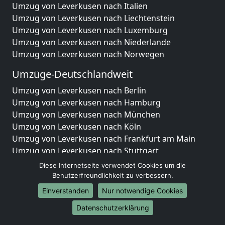
Umzug von Leverkusen nach Italien
Umzug von Leverkusen nach Liechtenstein
Umzug von Leverkusen nach Luxemburg
Umzug von Leverkusen nach Niederlande
Umzug von Leverkusen nach Norwegen
Umzüge-Deutschlandweit
Umzug von Leverkusen nach Berlin
Umzug von Leverkusen nach Hamburg
Umzug von Leverkusen nach München
Umzug von Leverkusen nach Köln
Umzug von Leverkusen nach Frankfurt am Main
Umzug von Leverkusen nach Stuttgart
Umzug von Leverkusen nach Düsseldorf
Diese Internetseite verwendet Cookies um die
Umzug von Leverkusen nach Leipzig
Benutzerfreundlichkeit zu verbessern.
Umzug von Leverkusen nach Dortmund
Einverstanden
Nur notwendige Cookies
Umzug von Leverkusen nach Essen
Datenschutzerklärung
Umzug von Leverkusen nach Bremen
Umzug von Leverkusen nach Dresden