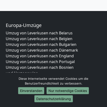
Europa-Umzüge
Umzug von Leverkusen nach Belarus
Umzug von Leverkusen nach Belgien
Umzug von Leverkusen nach Bulgarien
Umzug von Leverkusen nach Dänemark
Umzug von Leverkusen nach England
Umzug von Leverkusen nach Portugal
Umzug von Leverkusen nach Bosnien
und Herzegowina
Umzug von Leverkusen nach Irland
Diese Internetseite verwendet Cookies um die
Benutzerfreundlichkeit zu verbessern.
Umzug von Leverkusen nach Lettland
Umzug von Leverkusen nach Zypern
Einverstanden
Nur notwendige Cookies
Umzug von Leverkusen nach Kroatien
Datenschutzerklärung
Umzug von Leverkusen nach Estland