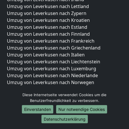
Umzug von Leverkusen nach Lettland
Umzug von Leverkusen nach Zypern
Umzug von Leverkusen nach Kroatien
Umzug von Leverkusen nach Estland
Umzug von Leverkusen nach Finnland
Umzug von Leverkusen nach Frankreich
Umzug von Leverkusen nach Griechenland
Umzug von Leverkusen nach Italien
Umzug von Leverkusen nach Liechtenstein
Umzug von Leverkusen nach Luxemburg
Umzug von Leverkusen nach Niederlande
Umzug von Leverkusen nach Norwegen
Umzüge-Deutschlandweit
Diese Internetseite verwendet Cookies um die
Benutzerfreundlichkeit zu verbessern.
Umzug von Leverkusen nach Berlin
Umzug von Leverkusen nach Hamburg
Einverstanden
Nur notwendige Cookies
Umzug von Leverkusen nach München
Datenschutzerklärung
Umzug von Leverkusen nach Köln