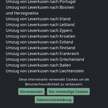
Umzug von Leverkusen nach Portugal
Umzug von Leverkusen nach Bosnien
und Herzegowina
Umzug von Leverkusen nach Irland
Umzug von Leverkusen nach Lettland
Umzug von Leverkusen nach Zypern
Umzug von Leverkusen nach Kroatien
Umzug von Leverkusen nach Estland
Umzug von Leverkusen nach Finnland
Umzug von Leverkusen nach Frankreich
Umzug von Leverkusen nach Griechenland
Umzug von Leverkusen nach Italien
Umzug von Leverkusen nach Liechtenstein
Umzug von Leverkusen nach Luxemburg
Diese Internetseite verwendet Cookies um die
Umzug von Leverkusen nach Niederlande
Benutzerfreundlichkeit zu verbessern.
Umzug von Leverkusen nach Norwegen
Einverstanden
Nur notwendige Cookies
Umzüge-Deutschlandweit
Datenschutzerklärung
Umzug von Leverkusen nach Berlin