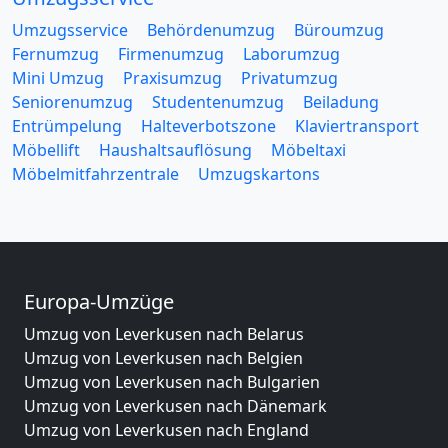
Umzugsservice
Behördenumzug
Büroumzug
Fernumzug
Firmenumzug
Laborumzug
Mini Umzug
Praxisumzug
Privatumzug
Seniorenumzug
Studentenumzug
Beiladung
Entrümpelung
Halteverbotszone
Klaviertransport
Möbellift
Haushaltsauflösung
Möbeltaxi
Möbelmitfahrzentrale
Umzugskartons
Europa-Umzüge
Umzug von Leverkusen nach Belarus
Umzug von Leverkusen nach Belgien
Umzug von Leverkusen nach Bulgarien
Umzug von Leverkusen nach Dänemark
Umzug von Leverkusen nach England