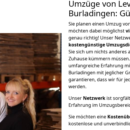
Umzüge von Lev
Burladingen: G
Sie planen einen Umzug vo
möchten dabei möglichst
v
genau richtig! Unser Netzw
kostengünstige Umzugsdi
Sie sich um nichts anderes 
Zuhause kümmern müssen. W
umfangreiche Erfahrung m
Burladingen mit jeglicher
garantieren, dass wir für j
werden.
Unser
Netzwerk
ist sorgfäl
Erfahrung im Umzugsberei
Sie möchten eine
Kostenüb
kostenlose und unverbindli