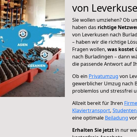
von Leverkus
Sie wollen umziehen? Ob um
haben das
richtige Netzw
von Leverkusen nach Burlad
– haben wir die richtige Lö
Fragen wollen,
was kostet
nach Burladingen – dann wä
die passende Antwort auf Ih
Ob ein
Privatumzug
von Lev
gewerblicher Umzug nach B
problemlos und stressfrei 
Allzeit bereit für Ihren
Firm
Klaviertransport
,
Studente
eine optimale
Beiladung
von
Erhalten Sie jetzt
in nur we