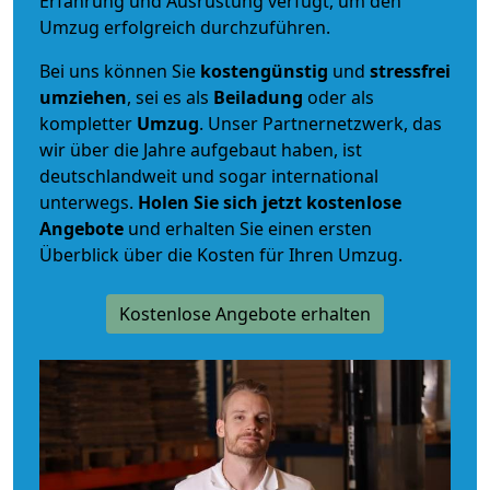
Erfahrung und Ausrüstung verfügt, um den
Umzug erfolgreich durchzuführen.
Bei uns können Sie
kostengünstig
und
stressfrei
umziehen
, sei es als
Beiladung
oder als
kompletter
Umzug
. Unser Partnernetzwerk, das
wir über die Jahre aufgebaut haben, ist
deutschlandweit und sogar international
unterwegs.
Holen Sie sich jetzt kostenlose
Angebote
und erhalten Sie einen ersten
Überblick über die Kosten für Ihren Umzug.
Kostenlose Angebote erhalten