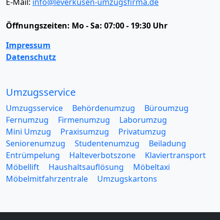
E-Mail:
info@leverkusen-umzugsfirma.de
Öffnungszeiten:
Mo - Sa: 07:00 - 19:30 Uhr
Impressum
Datenschutz
Umzugsservice
Umzugsservice
Behördenumzug
Büroumzug
Fernumzug
Firmenumzug
Laborumzug
Mini Umzug
Praxisumzug
Privatumzug
Seniorenumzug
Studentenumzug
Beiladung
Entrümpelung
Halteverbotszone
Klaviertransport
Möbellift
Haushaltsauflösung
Möbeltaxi
Möbelmitfahrzentrale
Umzugskartons