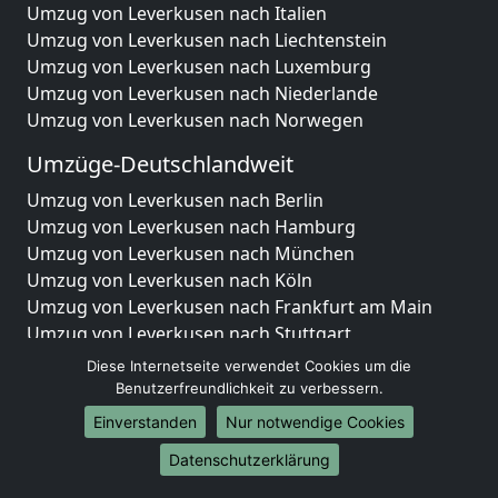
Umzug von Leverkusen nach Italien
Umzug von Leverkusen nach Liechtenstein
Umzug von Leverkusen nach Luxemburg
Umzug von Leverkusen nach Niederlande
Umzug von Leverkusen nach Norwegen
Umzüge-Deutschlandweit
Umzug von Leverkusen nach Berlin
Umzug von Leverkusen nach Hamburg
Umzug von Leverkusen nach München
Umzug von Leverkusen nach Köln
Umzug von Leverkusen nach Frankfurt am Main
Umzug von Leverkusen nach Stuttgart
Umzug von Leverkusen nach Düsseldorf
Diese Internetseite verwendet Cookies um die
Umzug von Leverkusen nach Leipzig
Benutzerfreundlichkeit zu verbessern.
Umzug von Leverkusen nach Dortmund
Einverstanden
Nur notwendige Cookies
Umzug von Leverkusen nach Essen
Datenschutzerklärung
Umzug von Leverkusen nach Bremen
Umzug von Leverkusen nach Dresden