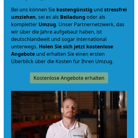
Bei uns können Sie
kostengünstig
und
stressfrei
umziehen
, sei es als
Beiladung
oder als
kompletter
Umzug
. Unser Partnernetzwerk, das
wir über die Jahre aufgebaut haben, ist
deutschlandweit und sogar international
unterwegs.
Holen Sie sich jetzt kostenlose
Angebote
und erhalten Sie einen ersten
Überblick über die Kosten für Ihren Umzug.
Kostenlose Angebote erhalten