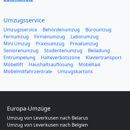
Umzugsservice
Umzugsservice
Behördenumzug
Büroumzug
Fernumzug
Firmenumzug
Laborumzug
Mini Umzug
Praxisumzug
Privatumzug
Seniorenumzug
Studentenumzug
Beiladung
Entrümpelung
Halteverbotszone
Klaviertransport
Möbellift
Haushaltsauflösung
Möbeltaxi
Möbelmitfahrzentrale
Umzugskartons
Europa-Umzüge
Umzug von Leverkusen nach Belarus
Umzug von Leverkusen nach Belgien