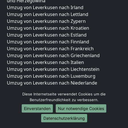
und Herzegowina
Umzug von Leverkusen nach Irland
Umzug von Leverkusen nach Lettland
Umzug von Leverkusen nach Zypern
Umzug von Leverkusen nach Kroatien
Umzug von Leverkusen nach Estland
Umzug von Leverkusen nach Finnland
Umzug von Leverkusen nach Frankreich
Umzug von Leverkusen nach Griechenland
Umzug von Leverkusen nach Italien
Umzug von Leverkusen nach Liechtenstein
Umzug von Leverkusen nach Luxemburg
Umzug von Leverkusen nach Niederlande
Umzug von Leverkusen nach Norwegen
Diese Internetseite verwendet Cookies um die
Umzüge-Deutschlandweit
Benutzerfreundlichkeit zu verbessern.
Einverstanden
Nur notwendige Cookies
Umzug von Leverkusen nach Berlin
Umzug von Leverkusen nach Hamburg
Datenschutzerklärung
Umzug von Leverkusen nach München