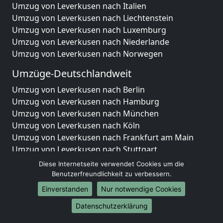
Umzug von Leverkusen nach Italien
Umzug von Leverkusen nach Liechtenstein
Umzug von Leverkusen nach Luxemburg
Umzug von Leverkusen nach Niederlande
Umzug von Leverkusen nach Norwegen
Umzüge-Deutschlandweit
Umzug von Leverkusen nach Berlin
Umzug von Leverkusen nach Hamburg
Umzug von Leverkusen nach München
Umzug von Leverkusen nach Köln
Umzug von Leverkusen nach Frankfurt am Main
Umzug von Leverkusen nach Stuttgart
Umzug von Leverkusen nach Düsseldorf
Diese Internetseite verwendet Cookies um die
Umzug von Leverkusen nach Leipzig
Benutzerfreundlichkeit zu verbessern.
Umzug von Leverkusen nach Dortmund
Einverstanden
Nur notwendige Cookies
Umzug von Leverkusen nach Essen
Datenschutzerklärung
Umzug von Leverkusen nach Bremen
Umzug von Leverkusen nach Dresden