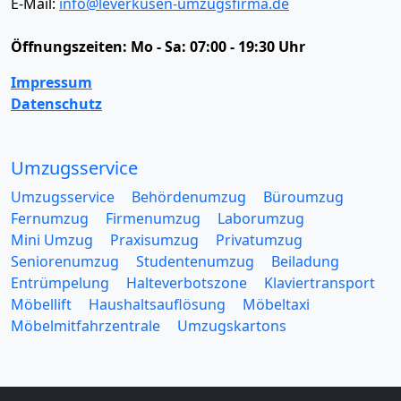
E-Mail:
info@leverkusen-umzugsfirma.de
Öffnungszeiten:
Mo - Sa: 07:00 - 19:30 Uhr
Impressum
Datenschutz
Umzugsservice
Umzugsservice
Behördenumzug
Büroumzug
Fernumzug
Firmenumzug
Laborumzug
Mini Umzug
Praxisumzug
Privatumzug
Seniorenumzug
Studentenumzug
Beiladung
Entrümpelung
Halteverbotszone
Klaviertransport
Möbellift
Haushaltsauflösung
Möbeltaxi
Möbelmitfahrzentrale
Umzugskartons