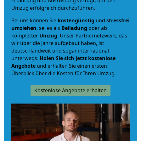
Erfahrung und Ausrüstung verfügt, um den
Umzug erfolgreich durchzuführen.
Bei uns können Sie
kostengünstig
und
stressfrei
umziehen
, sei es als
Beiladung
oder als
kompletter
Umzug
. Unser Partnernetzwerk, das
wir über die Jahre aufgebaut haben, ist
deutschlandweit und sogar international
unterwegs.
Holen Sie sich jetzt kostenlose
Angebote
und erhalten Sie einen ersten
Überblick über die Kosten für Ihren Umzug.
Kostenlose Angebote erhalten