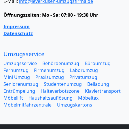
E-Mail:
info@leverkusen-umzugsfirma.de
Öffnungszeiten:
Mo - Sa: 07:00 - 19:30 Uhr
Impressum
Datenschutz
Umzugsservice
Umzugsservice
Behördenumzug
Büroumzug
Fernumzug
Firmenumzug
Laborumzug
Mini Umzug
Praxisumzug
Privatumzug
Seniorenumzug
Studentenumzug
Beiladung
Entrümpelung
Halteverbotszone
Klaviertransport
Möbellift
Haushaltsauflösung
Möbeltaxi
Möbelmitfahrzentrale
Umzugskartons