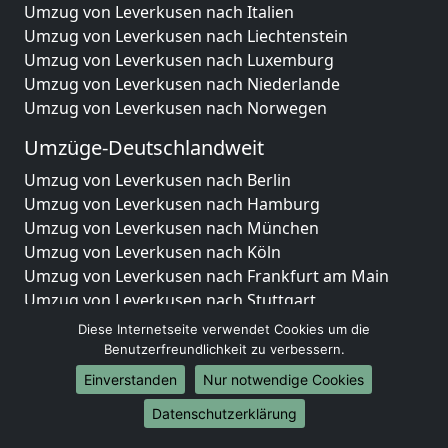
Umzug von Leverkusen nach Italien
Umzug von Leverkusen nach Liechtenstein
Umzug von Leverkusen nach Luxemburg
Umzug von Leverkusen nach Niederlande
Umzug von Leverkusen nach Norwegen
Umzüge-Deutschlandweit
Umzug von Leverkusen nach Berlin
Umzug von Leverkusen nach Hamburg
Umzug von Leverkusen nach München
Umzug von Leverkusen nach Köln
Umzug von Leverkusen nach Frankfurt am Main
Umzug von Leverkusen nach Stuttgart
Umzug von Leverkusen nach Düsseldorf
Diese Internetseite verwendet Cookies um die
Umzug von Leverkusen nach Leipzig
Benutzerfreundlichkeit zu verbessern.
Umzug von Leverkusen nach Dortmund
Einverstanden
Nur notwendige Cookies
Umzug von Leverkusen nach Essen
Datenschutzerklärung
Umzug von Leverkusen nach Bremen
Umzug von Leverkusen nach Dresden