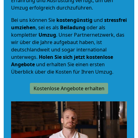
Erfahrung und Ausrüstung verfügt, um den
Umzug erfolgreich durchzuführen.
Bei uns können Sie
kostengünstig
und
stressfrei
umziehen
, sei es als
Beiladung
oder als
kompletter
Umzug
. Unser Partnernetzwerk, das
wir über die Jahre aufgebaut haben, ist
deutschlandweit und sogar international
unterwegs.
Holen Sie sich jetzt kostenlose
Angebote
und erhalten Sie einen ersten
Überblick über die Kosten für Ihren Umzug.
Kostenlose Angebote erhalten