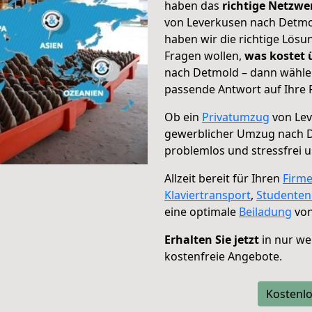
haben das
richtige Netzw
von Leverkusen nach Detmol
haben wir die richtige Lösu
Fragen wollen,
was kostet
nach Detmold – dann wählen
passende Antwort auf Ihre 
Ob ein
Privatumzug
von Lev
gewerblicher Umzug nach 
problemlos und stressfrei 
Allzeit bereit für Ihren
Firm
Klaviertransport
,
Studente
eine optimale
Beiladung
von
Erhalten Sie jetzt
in nur we
kostenfreie Angebote.
Kostenlo