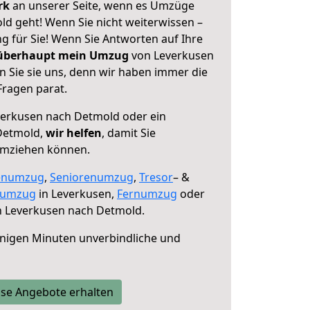
erk
an unserer Seite, wenn es Umzüge
d geht! Wenn Sie nicht weiterwissen –
ng für Sie! Wenn Sie Antworten auf Ihre
 überhaupt mein Umzug
von Leverkusen
 Sie sie uns, denn wir haben immer die
Fragen parat.
erkusen nach Detmold oder ein
Detmold,
wir helfen
, damit Sie
umziehen können.
enumzug
,
Seniorenumzug
,
Tresor
– &
numzug
in Leverkusen,
Fernumzug
oder
 Leverkusen nach Detmold.
nigen Minuten unverbindliche und
se Angebote erhalten