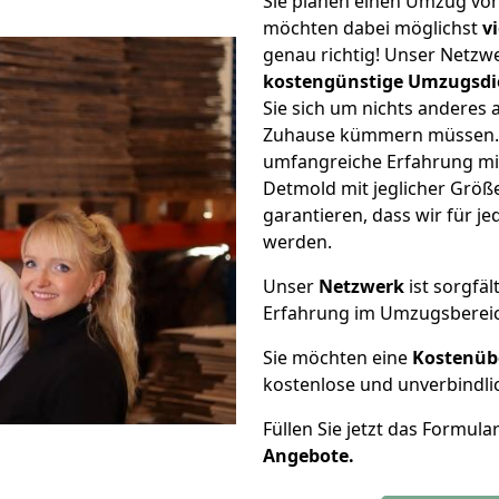
Sie planen einen Umzug vo
möchten dabei möglichst
v
genau richtig! Unser Netzw
kostengünstige Umzugsdi
Sie sich um nichts anderes 
Zuhause kümmern müssen. W
umfangreiche Erfahrung m
Detmold mit jeglicher Grö
garantieren, dass wir für j
werden.
Unser
Netzwerk
ist sorgfäl
Erfahrung im Umzugsberei
Sie möchten eine
Kostenüb
kostenlose und unverbindli
Füllen Sie jetzt das Formula
Angebote.