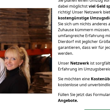
Sie planen einen Umzug vo
dabei möglichst
viel Geld 
richtig! Unser Netzwerk bi
kostengünstige Umzugsdi
Sie sich um nichts anderes 
Zuhause kümmern müssen. W
umfangreiche Erfahrung m
Dierdorf mit jeglicher Gr
garantieren, dass wir für j
werden.
Unser
Netzwerk
ist sorgfäl
Erfahrung im Umzugsberei
Sie möchten eine
Kostenüb
kostenlose und unverbindli
Füllen Sie jetzt das Formula
Angebote.