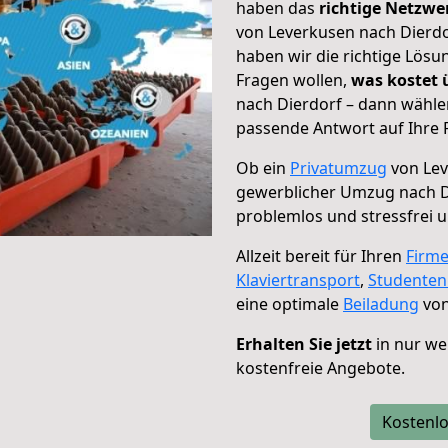
haben das
richtige Netzw
von Leverkusen nach Dierdo
haben wir die richtige Lösu
Fragen wollen,
was kostet
nach Dierdorf – dann wähle
passende Antwort auf Ihre 
Ob ein
Privatumzug
von Lev
gewerblicher Umzug nach D
problemlos und stressfrei 
Allzeit bereit für Ihren
Firm
Klaviertransport
,
Studente
eine optimale
Beiladung
von
Erhalten Sie jetzt
in nur we
kostenfreie Angebote.
Kostenlo