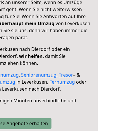
erk
an unserer Seite, wenn es Umzüge
rf geht! Wenn Sie nicht weiterwissen –
ng für Sie! Wenn Sie Antworten auf Ihre
 überhaupt mein Umzug
von Leverkusen
n Sie sie uns, denn wir haben immer die
Fragen parat.
erkusen nach Dierdorf oder ein
ierdorf,
wir helfen
, damit Sie
umziehen können.
enumzug
,
Seniorenumzug
,
Tresor
– &
numzug
in Leverkusen,
Fernumzug
oder
 Leverkusen nach Dierdorf.
nigen Minuten unverbindliche und
se Angebote erhalten