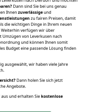
n Leverkusen nach Dierdorf und möchten
sparen?
Dann sind Sie bei uns genau
eten Ihnen
zuverlässige
und
enstleistungen
zu fairen Preisen, damit
als die wichtigen Dinge in Ihrem neuen
eiterhin verfügen wir über
it Umzügen von Leverkusen nach
ößenordnung und können Ihnen somit
edes Budget eine passende Lösung finden
tig ausgewählt, wir haben viele Jahre
ch.
ersicht?
Dann holen Sie sich jetzt
che Angebote.
r aus und erhalten Sie
kostenlose