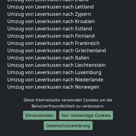
Umzug von Leverkusen nach Lettland
Umzug von Leverkusen nach Zypern
Umzug von Leverkusen nach Kroatien
Umzug von Leverkusen nach Estland
Umzug von Leverkusen nach Finnland
Umzug von Leverkusen nach Frankreich
Umzug von Leverkusen nach Griechenland
Umzug von Leverkusen nach Italien
Umzug von Leverkusen nach Liechtenstein
Umzug von Leverkusen nach Luxemburg
Umzug von Leverkusen nach Niederlande
Umzug von Leverkusen nach Norwegen
Umzüge-Deutschlandweit
Diese Internetseite verwendet Cookies um die
Benutzerfreundlichkeit zu verbessern.
Umzug von Leverkusen nach Berlin
Umzug von Leverkusen nach Hamburg
Einverstanden
Nur notwendige Cookies
Umzug von Leverkusen nach München
Datenschutzerklärung
Umzug von Leverkusen nach Köln