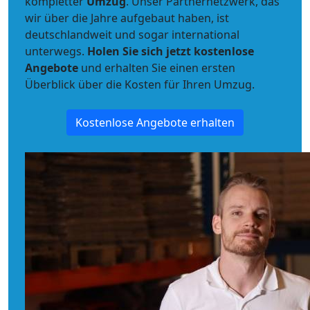
kompletter
Umzug
. Unser Partnernetzwerk, das
wir über die Jahre aufgebaut haben, ist
deutschlandweit und sogar international
unterwegs.
Holen Sie sich jetzt kostenlose
Angebote
und erhalten Sie einen ersten
Überblick über die Kosten für Ihren Umzug.
Kostenlose Angebote erhalten