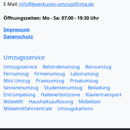
E-Mail:
info@leverkusen-umzugsfirma.de
Öffnungszeiten:
Mo - Sa: 07:00 - 19:30 Uhr
Impressum
Datenschutz
Umzugsservice
Umzugsservice
Behördenumzug
Büroumzug
Fernumzug
Firmenumzug
Laborumzug
Mini Umzug
Praxisumzug
Privatumzug
Seniorenumzug
Studentenumzug
Beiladung
Entrümpelung
Halteverbotszone
Klaviertransport
Möbellift
Haushaltsauflösung
Möbeltaxi
Möbelmitfahrzentrale
Umzugskartons