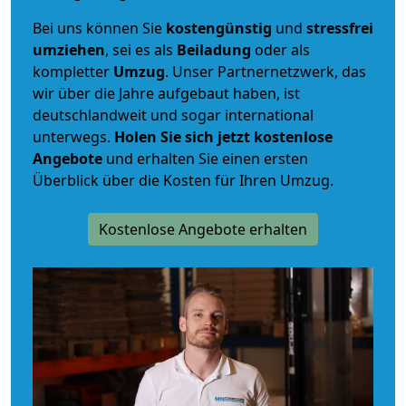
Bei uns können Sie
kostengünstig
und
stressfrei
umziehen
, sei es als
Beiladung
oder als
kompletter
Umzug
. Unser Partnernetzwerk, das
wir über die Jahre aufgebaut haben, ist
deutschlandweit und sogar international
unterwegs.
Holen Sie sich jetzt kostenlose
Angebote
und erhalten Sie einen ersten
Überblick über die Kosten für Ihren Umzug.
Kostenlose Angebote erhalten