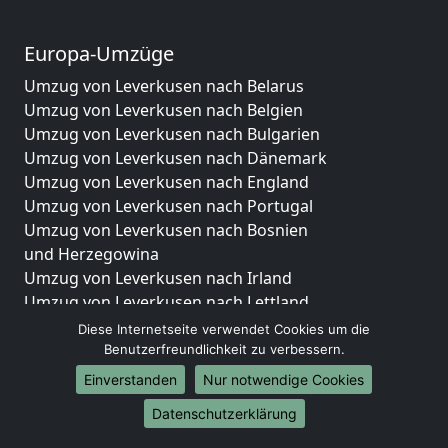
Europa-Umzüge
Umzug von Leverkusen nach Belarus
Umzug von Leverkusen nach Belgien
Umzug von Leverkusen nach Bulgarien
Umzug von Leverkusen nach Dänemark
Umzug von Leverkusen nach England
Umzug von Leverkusen nach Portugal
Umzug von Leverkusen nach Bosnien
und Herzegowina
Umzug von Leverkusen nach Irland
Umzug von Leverkusen nach Lettland
Umzug von Leverkusen nach Zypern
Diese Internetseite verwendet Cookies um die
Umzug von Leverkusen nach Kroatien
Benutzerfreundlichkeit zu verbessern.
Umzug von Leverkusen nach Estland
Einverstanden
Nur notwendige Cookies
Umzug von Leverkusen nach Finnland
Datenschutzerklärung
Umzug von Leverkusen nach Frankreich
Umzug von Leverkusen nach Griechenland