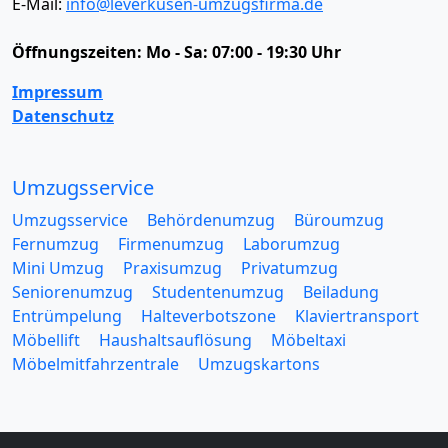
E-Mail:
info@leverkusen-umzugsfirma.de
Öffnungszeiten:
Mo - Sa: 07:00 - 19:30 Uhr
Impressum
Datenschutz
Umzugsservice
Umzugsservice
Behördenumzug
Büroumzug
Fernumzug
Firmenumzug
Laborumzug
Mini Umzug
Praxisumzug
Privatumzug
Seniorenumzug
Studentenumzug
Beiladung
Entrümpelung
Halteverbotszone
Klaviertransport
Möbellift
Haushaltsauflösung
Möbeltaxi
Möbelmitfahrzentrale
Umzugskartons