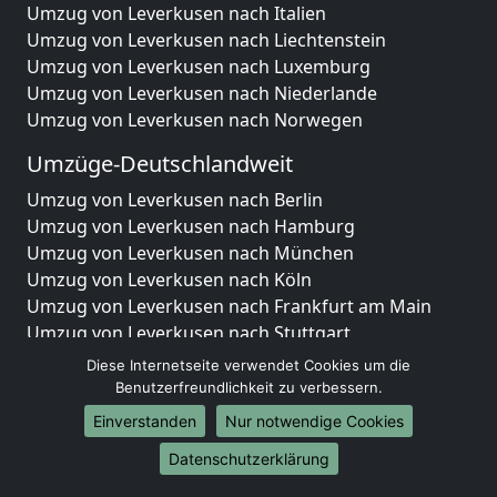
Umzug von Leverkusen nach Italien
Umzug von Leverkusen nach Liechtenstein
Umzug von Leverkusen nach Luxemburg
Umzug von Leverkusen nach Niederlande
Umzug von Leverkusen nach Norwegen
Umzüge-Deutschlandweit
Umzug von Leverkusen nach Berlin
Umzug von Leverkusen nach Hamburg
Umzug von Leverkusen nach München
Umzug von Leverkusen nach Köln
Umzug von Leverkusen nach Frankfurt am Main
Umzug von Leverkusen nach Stuttgart
Umzug von Leverkusen nach Düsseldorf
Diese Internetseite verwendet Cookies um die
Umzug von Leverkusen nach Leipzig
Benutzerfreundlichkeit zu verbessern.
Umzug von Leverkusen nach Dortmund
Einverstanden
Nur notwendige Cookies
Umzug von Leverkusen nach Essen
Datenschutzerklärung
Umzug von Leverkusen nach Bremen
Umzug von Leverkusen nach Dresden