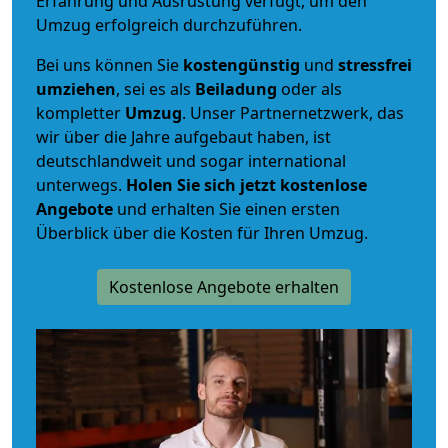
Erfahrung und Ausrüstung verfügt, um den
Umzug erfolgreich durchzuführen.
Bei uns können Sie
kostengünstig
und
stressfrei
umziehen
, sei es als
Beiladung
oder als
kompletter
Umzug
. Unser Partnernetzwerk, das
wir über die Jahre aufgebaut haben, ist
deutschlandweit und sogar international
unterwegs.
Holen Sie sich jetzt kostenlose
Angebote
und erhalten Sie einen ersten
Überblick über die Kosten für Ihren Umzug.
Kostenlose Angebote erhalten