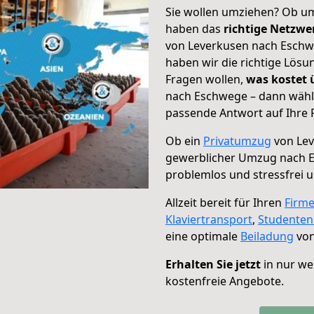
Sie wollen umziehen? Ob um
haben das
richtige Netzw
von Leverkusen nach Eschwe
haben wir die richtige Lösu
Fragen wollen,
was kostet
nach Eschwege – dann wähle
passende Antwort auf Ihre 
Ob ein
Privatumzug
von Lev
gewerblicher Umzug nach 
problemlos und stressfrei 
Allzeit bereit für Ihren
Firm
Klaviertransport
,
Studente
eine optimale
Beiladung
von
Erhalten Sie jetzt
in nur we
kostenfreie Angebote.