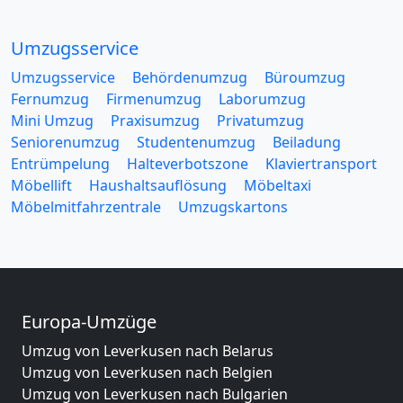
Umzugsservice
Umzugsservice
Behördenumzug
Büroumzug
Fernumzug
Firmenumzug
Laborumzug
Mini Umzug
Praxisumzug
Privatumzug
Seniorenumzug
Studentenumzug
Beiladung
Entrümpelung
Halteverbotszone
Klaviertransport
Möbellift
Haushaltsauflösung
Möbeltaxi
Möbelmitfahrzentrale
Umzugskartons
Europa-Umzüge
Umzug von Leverkusen nach Belarus
Umzug von Leverkusen nach Belgien
Umzug von Leverkusen nach Bulgarien