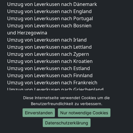
Umzug von Leverkusen nach Dänemark
Umzug von Leverkusen nach England
Umzug von Leverkusen nach Portugal
Umzug von Leverkusen nach Bosnien
und Herzegowina
Umzug von Leverkusen nach Irland
Umzug von Leverkusen nach Lettland
Umzug von Leverkusen nach Zypern
Umzug von Leverkusen nach Kroatien
Umzug von Leverkusen nach Estland
Umzug von Leverkusen nach Finnland
Umzug von Leverkusen nach Frankreich
Umzug von Leverkusen nach Griechenland
Umzug von Leverkusen nach Italien
Diese Internetseite verwendet Cookies um die
Umzug von Leverkusen nach Liechtenstein
Benutzerfreundlichkeit zu verbessern.
Umzug von Leverkusen nach Luxemburg
Einverstanden
Nur notwendige Cookies
Umzug von Leverkusen nach Niederlande
Datenschutzerklärung
Umzug von Leverkusen nach Norwegen