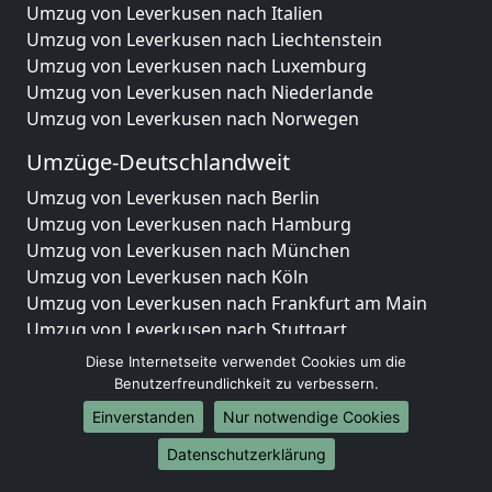
Umzug von Leverkusen nach Italien
Umzug von Leverkusen nach Liechtenstein
Umzug von Leverkusen nach Luxemburg
Umzug von Leverkusen nach Niederlande
Umzug von Leverkusen nach Norwegen
Umzüge-Deutschlandweit
Umzug von Leverkusen nach Berlin
Umzug von Leverkusen nach Hamburg
Umzug von Leverkusen nach München
Umzug von Leverkusen nach Köln
Umzug von Leverkusen nach Frankfurt am Main
Umzug von Leverkusen nach Stuttgart
Umzug von Leverkusen nach Düsseldorf
Diese Internetseite verwendet Cookies um die
Umzug von Leverkusen nach Leipzig
Benutzerfreundlichkeit zu verbessern.
Umzug von Leverkusen nach Dortmund
Einverstanden
Nur notwendige Cookies
Umzug von Leverkusen nach Essen
Datenschutzerklärung
Umzug von Leverkusen nach Bremen
Umzug von Leverkusen nach Dresden