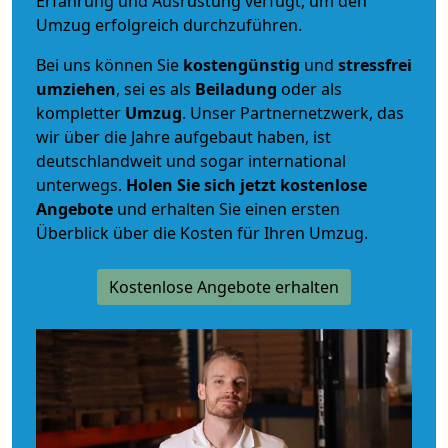
Erfahrung und Ausrüstung verfügt, um den
Umzug erfolgreich durchzuführen.
Bei uns können Sie
kostengünstig
und
stressfrei
umziehen
, sei es als
Beiladung
oder als
kompletter
Umzug
. Unser Partnernetzwerk, das
wir über die Jahre aufgebaut haben, ist
deutschlandweit und sogar international
unterwegs.
Holen Sie sich jetzt kostenlose
Angebote
und erhalten Sie einen ersten
Überblick über die Kosten für Ihren Umzug.
Kostenlose Angebote erhalten