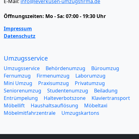
E-Mail:
info@leverkusen-umzugsfirma.de
Öffnungszeiten:
Mo - Sa: 07:00 - 19:30 Uhr
Impressum
Datenschutz
Umzugsservice
Umzugsservice
Behördenumzug
Büroumzug
Fernumzug
Firmenumzug
Laborumzug
Mini Umzug
Praxisumzug
Privatumzug
Seniorenumzug
Studentenumzug
Beiladung
Entrümpelung
Halteverbotszone
Klaviertransport
Möbellift
Haushaltsauflösung
Möbeltaxi
Möbelmitfahrzentrale
Umzugskartons