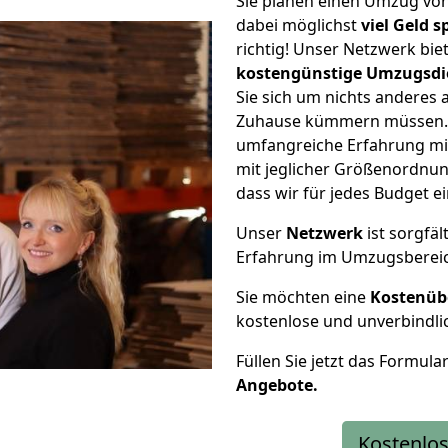
Sie planen einen Umzug vo
dabei möglichst
viel Geld 
richtig! Unser Netzwerk bi
kostengünstige Umzugsdi
Sie sich um nichts anderes 
Zuhause kümmern müssen. W
umfangreiche Erfahrung mi
mit jeglicher Größenordnun
dass wir für jedes Budget 
Unser
Netzwerk
ist sorgfäl
Erfahrung im Umzugsberei
Sie möchten eine
Kostenüb
kostenlose und unverbindli
Füllen Sie jetzt das Formula
Angebote.
Kostenlos