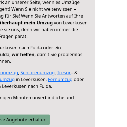
erk
an unserer Seite, wenn es Umzüge
geht! Wenn Sie nicht weiterwissen –
ng für Sie! Wenn Sie Antworten auf Ihre
 überhaupt mein Umzug
von Leverkusen
ie sie uns, denn wir haben immer die
Fragen parat.
erkusen nach Fulda oder ein
ulda,
wir helfen
, damit Sie problemlos
nnen.
enumzug
,
Seniorenumzug
,
Tresor
– &
numzug
in Leverkusen,
Fernumzug
oder
 Leverkusen nach Fulda.
nigen Minuten unverbindliche und
se Angebote erhalten