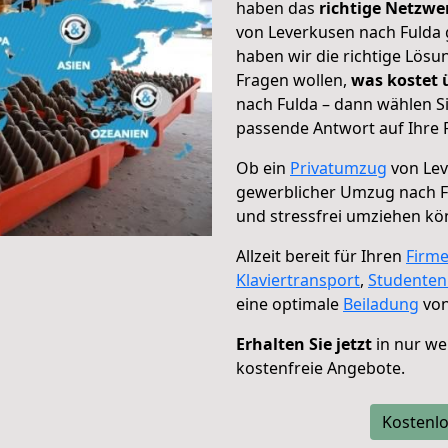
haben das
richtige Netzw
von Leverkusen nach Fulda 
haben wir die richtige Lösu
Fragen wollen,
was kostet
nach Fulda – dann wählen S
passende Antwort auf Ihre 
Ob ein
Privatumzug
von Lev
gewerblicher Umzug nach F
und stressfrei umziehen kö
Allzeit bereit für Ihren
Firm
Klaviertransport
,
Studente
eine optimale
Beiladung
von
Erhalten Sie jetzt
in nur we
kostenfreie Angebote.
Kostenlo