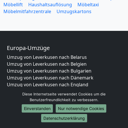
Möbellift
Haushaltsauflösung
Möbeltaxi
Möbelmitfahrzentrale
Umzugskartons
Europa-Umzüge
Umzug von Leverkusen nach Belarus
Umzug von Leverkusen nach Belgien
Umzug von Leverkusen nach Bulgarien
Umzug von Leverkusen nach Dänemark
Umzug von Leverkusen nach England
Umzug von Leverkusen nach Portugal
Diese Internetseite verwendet Cookies um die
Umzug von Leverkusen nach Bosnien
Benutzerfreundlichkeit zu verbessern.
und Herzegowina
Einverstanden
Nur notwendige Cookies
Umzug von Leverkusen nach Irland
Umzug von Leverkusen nach Lettland
Datenschutzerklärung
Umzug von Leverkusen nach Zypern