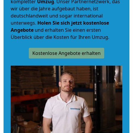
kompletter
Umzug
. Unser Partnernetzwerk, das
wir über die Jahre aufgebaut haben, ist
deutschlandweit und sogar international
unterwegs.
Holen Sie sich jetzt kostenlose
Angebote
und erhalten Sie einen ersten
Überblick über die Kosten für Ihren Umzug.
Kostenlose Angebote erhalten