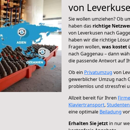
von Leverkus
Sie wollen umziehen? Ob um
haben das
richtige Netzw
von Leverkusen nach Gaggen
haben wir die richtige Lösu
Fragen wollen,
was kostet
nach Gaggenau – dann wähl
die passende Antwort auf Ih
Ob ein
Privatumzug
von Lev
gewerblicher Umzug nach 
problemlos und stressfrei 
Allzeit bereit für Ihren
Firm
Klaviertransport
,
Studente
eine optimale
Beiladung
von
Erhalten Sie jetzt
in nur we