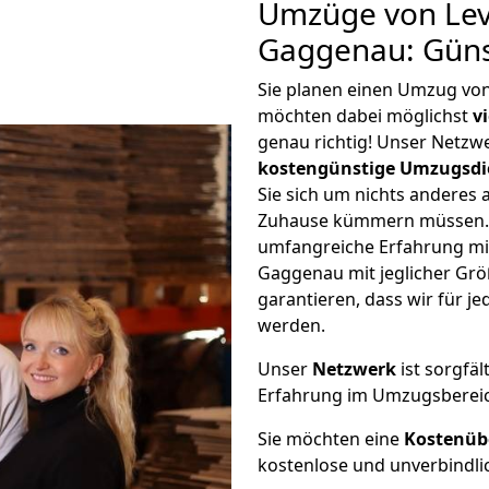
Umzüge von Lev
Gaggenau: Güns
Sie planen einen Umzug vo
möchten dabei möglichst
v
genau richtig! Unser Netzw
kostengünstige Umzugsdi
Sie sich um nichts anderes 
Zuhause kümmern müssen. W
umfangreiche Erfahrung m
Gaggenau mit jeglicher Gr
garantieren, dass wir für j
werden.
Unser
Netzwerk
ist sorgfäl
Erfahrung im Umzugsberei
Sie möchten eine
Kostenüb
kostenlose und unverbindli