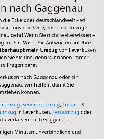
en nach Gaggenau
 die Ecke oder deutschlandweit – wir
erk
an unserer Seite, wenn es Umzüge
au geht! Wenn Sie nicht weiterwissen –
ng für Sie! Wenn Sie Antworten auf Ihre
 überhaupt mein Umzug
von Leverkusen
en Sie sie uns, denn wir haben immer
re Fragen parat.
erkusen nach Gaggenau oder ein
Gaggenau,
wir helfen
, damit Sie
umziehen können.
enumzug
,
Seniorenumzug
,
Tresor
– &
numzug
in Leverkusen,
Fernumzug
oder
 Leverkusen nach Gaggenau.
nigen Minuten unverbindliche und