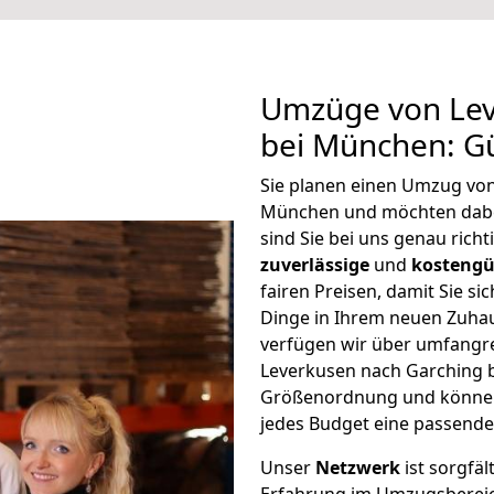
Umzüge von Lev
bei München: G
Sie planen einen Umzug von
München und möchten dabe
sind Sie bei uns genau rich
zuverlässige
und
kostengü
fairen Preisen, damit Sie si
Dinge in Ihrem neuen Zuh
verfügen wir über umfangr
Leverkusen nach Garching b
Größenordnung und können 
jedes Budget eine passende
Unser
Netzwerk
ist sorgfäl