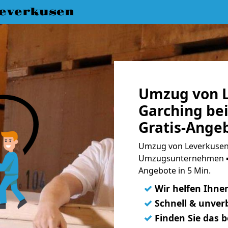
everkusen
Umzug von L
Garching be
Gratis-Ange
Umzug von Leverkusen 
Umzugsunternehmen ➨
Angebote in 5 Min.
✓
Wir helfen Ihne
✓
Schnell & unverb
✓
Finden Sie das 