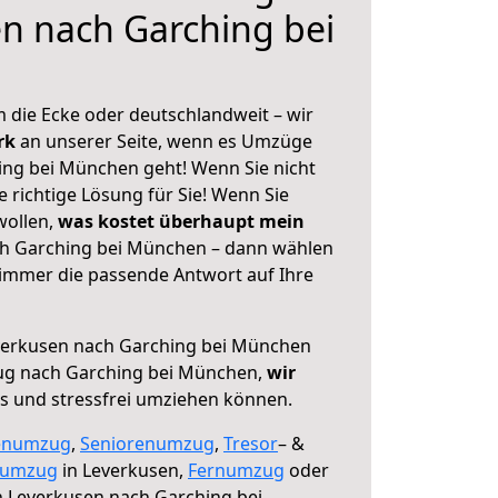
n nach Garching bei
 die Ecke oder deutschlandweit – wir
erk
an unserer Seite, wenn es Umzüge
ng bei München geht! Wenn Sie nicht
e richtige Lösung für Sie! Wenn Sie
wollen,
was kostet überhaupt mein
h Garching bei München – dann wählen
 immer die passende Antwort auf Ihre
erkusen nach Garching bei München
ug nach Garching bei München,
wir
os und stressfrei umziehen können.
enumzug
,
Seniorenumzug
,
Tresor
– &
numzug
in Leverkusen,
Fernumzug
oder
 Leverkusen nach Garching bei