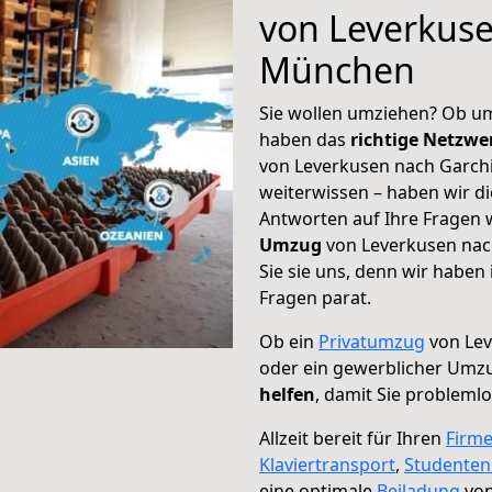
von Leverkuse
München
Sie wollen umziehen? Ob um
haben das
richtige Netzw
von Leverkusen nach Garchi
weiterwissen – haben wir di
Antworten auf Ihre Fragen 
Umzug
von Leverkusen nac
Sie sie uns, denn wir haben
Fragen parat.
Ob ein
Privatumzug
von Lev
oder ein gewerblicher Umz
helfen
, damit Sie probleml
Allzeit bereit für Ihren
Firm
Klaviertransport
,
Studente
eine optimale
Beiladung
von