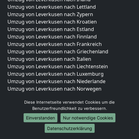
Umzug von Leverkusen nach Lettland
Umzug von Leverkusen nach Zypern
Umzug von Leverkusen nach Kroatien
Umzug von Leverkusen nach Estland
Umzug von Leverkusen nach Finnland
Umzug von Leverkusen nach Frankreich
Umzug von Leverkusen nach Griechenland
Umzug von Leverkusen nach Italien
Umzug von Leverkusen nach Liechtenstein
Umzug von Leverkusen nach Luxemburg
Umzug von Leverkusen nach Niederlande
Umzug von Leverkusen nach Norwegen
Umzüge-Deutschlandweit
Diese Internetseite verwendet Cookies um die
Benutzerfreundlichkeit zu verbessern.
Umzug von Leverkusen nach Berlin
Umzug von Leverkusen nach Hamburg
Einverstanden
Nur notwendige Cookies
Umzug von Leverkusen nach München
Datenschutzerklärung
Umzug von Leverkusen nach Köln