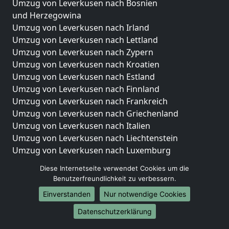
Umzug von Leverkusen nach Bosnien
und Herzegowina
Umzug von Leverkusen nach Irland
Umzug von Leverkusen nach Lettland
Umzug von Leverkusen nach Zypern
Umzug von Leverkusen nach Kroatien
Umzug von Leverkusen nach Estland
Umzug von Leverkusen nach Finnland
Umzug von Leverkusen nach Frankreich
Umzug von Leverkusen nach Griechenland
Umzug von Leverkusen nach Italien
Umzug von Leverkusen nach Liechtenstein
Umzug von Leverkusen nach Luxemburg
Umzug von Leverkusen nach Niederlande
Diese Internetseite verwendet Cookies um die
Umzug von Leverkusen nach Norwegen
Benutzerfreundlichkeit zu verbessern.
Umzüge-Deutschlandweit
Einverstanden
Nur notwendige Cookies
Umzug von Leverkusen nach Berlin
Datenschutzerklärung
Umzug von Leverkusen nach Hamburg