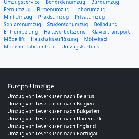
Umzugsservice
Behördenumzug
Büroumzug
Fernumzug
Firmenumzug
Laborumzug
Mini Umzug
Praxisumzug
Privatumzug
Seniorenumzug
Studentenumzug
Beiladung
Entrümpelung
Halteverbotszone
Klaviertransport
Möbellift
Haushaltsauflösung
Möbeltaxi
Möbelmitfahrzentrale
Umzugskartons
Europa-Umzüge
Umzug von Leverkusen nach Belarus
Umzug von Leverkusen nach Belgien
Umzug von Leverkusen nach Bulgarien
Umzug von Leverkusen nach Dänemark
Umzug von Leverkusen nach England
Umzug von Leverkusen nach Portugal