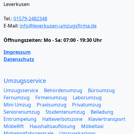
Leverkusen
Tel.:
01579-2482348
E-Mail:
info@leverkusen-umzugsfirma.de
Öffnungszeiten:
Mo - Sa: 07:00 - 19:30 Uhr
Impressum
Datenschutz
Umzugsservice
Umzugsservice
Behördenumzug
Büroumzug
Fernumzug
Firmenumzug
Laborumzug
Mini Umzug
Praxisumzug
Privatumzug
Seniorenumzug
Studentenumzug
Beiladung
Entrümpelung
Halteverbotszone
Klaviertransport
Möbellift
Haushaltsauflösung
Möbeltaxi
Möbelmitfahrzentrale
Umzugskartons