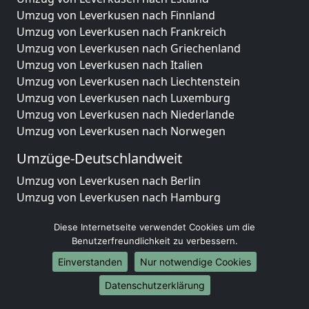
Umzug von Leverkusen nach Finnland
Umzug von Leverkusen nach Frankreich
Umzug von Leverkusen nach Griechenland
Umzug von Leverkusen nach Italien
Umzug von Leverkusen nach Liechtenstein
Umzug von Leverkusen nach Luxemburg
Umzug von Leverkusen nach Niederlande
Umzug von Leverkusen nach Norwegen
Umzüge-Deutschlandweit
Umzug von Leverkusen nach Berlin
Umzug von Leverkusen nach Hamburg
Umzug von Leverkusen nach München
Diese Internetseite verwendet Cookies um die
Umzug von Leverkusen nach Köln
Benutzerfreundlichkeit zu verbessern.
Umzug von Leverkusen nach Frankfurt am Main
Umzug von Leverkusen nach Stuttgart
Einverstanden
Nur notwendige Cookies
Umzug von Leverkusen nach Düsseldorf
Datenschutzerklärung
Umzug von Leverkusen nach Leipzig