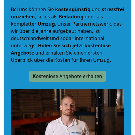
Bei uns können Sie
kostengünstig
und
stressfrei
umziehen
, sei es als
Beiladung
oder als
kompletter
Umzug
. Unser Partnernetzwerk, das
wir über die Jahre aufgebaut haben, ist
deutschlandweit und sogar international
unterwegs.
Holen Sie sich jetzt kostenlose
Angebote
und erhalten Sie einen ersten
Überblick über die Kosten für Ihren Umzug.
Kostenlose Angebote erhalten