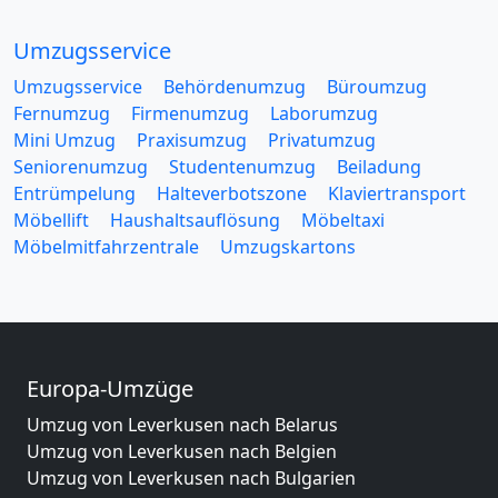
Umzugsservice
Umzugsservice
Behördenumzug
Büroumzug
Fernumzug
Firmenumzug
Laborumzug
Mini Umzug
Praxisumzug
Privatumzug
Seniorenumzug
Studentenumzug
Beiladung
Entrümpelung
Halteverbotszone
Klaviertransport
Möbellift
Haushaltsauflösung
Möbeltaxi
Möbelmitfahrzentrale
Umzugskartons
Europa-Umzüge
Umzug von Leverkusen nach Belarus
Umzug von Leverkusen nach Belgien
Umzug von Leverkusen nach Bulgarien