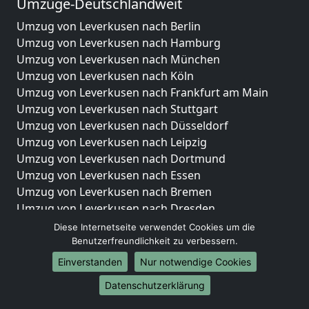
Umzüge-Deutschlandweit
Umzug von Leverkusen nach Berlin
Umzug von Leverkusen nach Hamburg
Umzug von Leverkusen nach München
Umzug von Leverkusen nach Köln
Umzug von Leverkusen nach Frankfurt am Main
Umzug von Leverkusen nach Stuttgart
Umzug von Leverkusen nach Düsseldorf
Umzug von Leverkusen nach Leipzig
Umzug von Leverkusen nach Dortmund
Umzug von Leverkusen nach Essen
Umzug von Leverkusen nach Bremen
Umzug von Leverkusen nach Dresden
Umzug von Leverkusen nach Hannover
Diese Internetseite verwendet Cookies um die
Umzug von Leverkusen nach Nürnberg
Benutzerfreundlichkeit zu verbessern.
Umzug von Leverkusen nach Duisburg
Einverstanden
Nur notwendige Cookies
Umzug von Leverkusen nach Bochum
Datenschutzerklärung
Umzug von Leverkusen nach Wuppertal
Umzug von Leverkusen nach Bielefeld