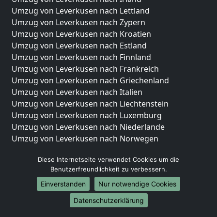
Umzug von Leverkusen nach Lettland
Umzug von Leverkusen nach Zypern
Umzug von Leverkusen nach Kroatien
Umzug von Leverkusen nach Estland
Umzug von Leverkusen nach Finnland
Umzug von Leverkusen nach Frankreich
Umzug von Leverkusen nach Griechenland
Umzug von Leverkusen nach Italien
Umzug von Leverkusen nach Liechtenstein
Umzug von Leverkusen nach Luxemburg
Umzug von Leverkusen nach Niederlande
Umzug von Leverkusen nach Norwegen
Umzüge-Deutschlandweit
Diese Internetseite verwendet Cookies um die
Benutzerfreundlichkeit zu verbessern.
Umzug von Leverkusen nach Berlin
Umzug von Leverkusen nach Hamburg
Einverstanden
Nur notwendige Cookies
Umzug von Leverkusen nach München
Datenschutzerklärung
Umzug von Leverkusen nach Köln