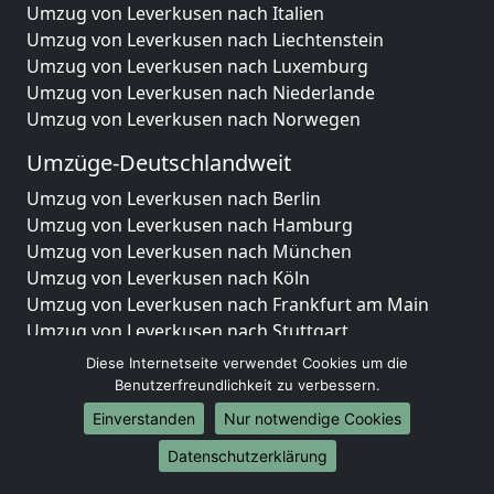
Umzug von Leverkusen nach Italien
Umzug von Leverkusen nach Liechtenstein
Umzug von Leverkusen nach Luxemburg
Umzug von Leverkusen nach Niederlande
Umzug von Leverkusen nach Norwegen
Umzüge-Deutschlandweit
Umzug von Leverkusen nach Berlin
Umzug von Leverkusen nach Hamburg
Umzug von Leverkusen nach München
Umzug von Leverkusen nach Köln
Umzug von Leverkusen nach Frankfurt am Main
Umzug von Leverkusen nach Stuttgart
Umzug von Leverkusen nach Düsseldorf
Diese Internetseite verwendet Cookies um die
Umzug von Leverkusen nach Leipzig
Benutzerfreundlichkeit zu verbessern.
Umzug von Leverkusen nach Dortmund
Einverstanden
Nur notwendige Cookies
Umzug von Leverkusen nach Essen
Datenschutzerklärung
Umzug von Leverkusen nach Bremen
Umzug von Leverkusen nach Dresden