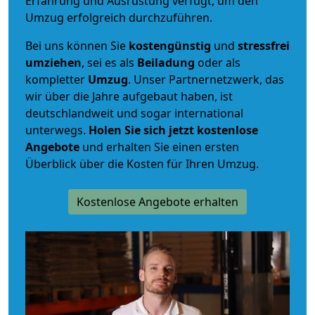
Erfahrung und Ausrüstung verfügt, um den
Umzug erfolgreich durchzuführen.
Bei uns können Sie
kostengünstig
und
stressfrei
umziehen
, sei es als
Beiladung
oder als
kompletter
Umzug
. Unser Partnernetzwerk, das
wir über die Jahre aufgebaut haben, ist
deutschlandweit und sogar international
unterwegs.
Holen Sie sich jetzt kostenlose
Angebote
und erhalten Sie einen ersten
Überblick über die Kosten für Ihren Umzug.
Kostenlose Angebote erhalten