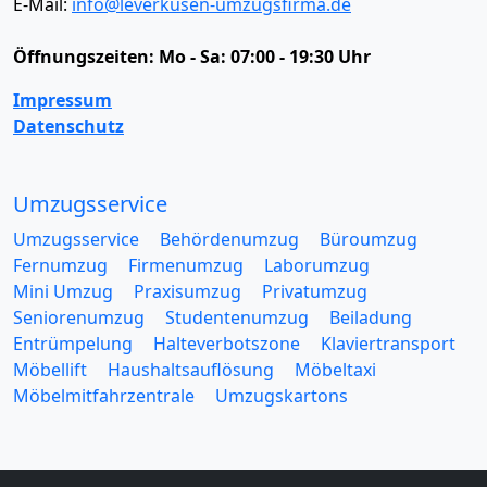
E-Mail:
info@leverkusen-umzugsfirma.de
Öffnungszeiten:
Mo - Sa: 07:00 - 19:30 Uhr
Impressum
Datenschutz
Umzugsservice
Umzugsservice
Behördenumzug
Büroumzug
Fernumzug
Firmenumzug
Laborumzug
Mini Umzug
Praxisumzug
Privatumzug
Seniorenumzug
Studentenumzug
Beiladung
Entrümpelung
Halteverbotszone
Klaviertransport
Möbellift
Haushaltsauflösung
Möbeltaxi
Möbelmitfahrzentrale
Umzugskartons