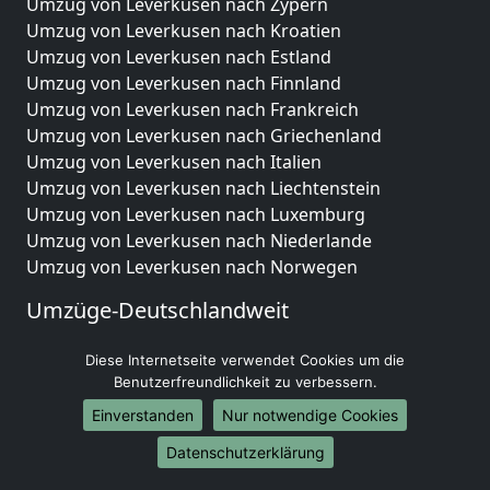
Umzug von Leverkusen nach Zypern
Umzug von Leverkusen nach Kroatien
Umzug von Leverkusen nach Estland
Umzug von Leverkusen nach Finnland
Umzug von Leverkusen nach Frankreich
Umzug von Leverkusen nach Griechenland
Umzug von Leverkusen nach Italien
Umzug von Leverkusen nach Liechtenstein
Umzug von Leverkusen nach Luxemburg
Umzug von Leverkusen nach Niederlande
Umzug von Leverkusen nach Norwegen
Umzüge-Deutschlandweit
Umzug von Leverkusen nach Berlin
Diese Internetseite verwendet Cookies um die
Umzug von Leverkusen nach Hamburg
Benutzerfreundlichkeit zu verbessern.
Umzug von Leverkusen nach München
Einverstanden
Nur notwendige Cookies
Umzug von Leverkusen nach Köln
Umzug von Leverkusen nach Frankfurt am Main
Datenschutzerklärung
Umzug von Leverkusen nach Stuttgart