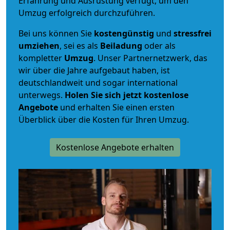
Erfahrung und Ausrüstung verfügt, um den
Umzug erfolgreich durchzuführen.
Bei uns können Sie
kostengünstig
und
stressfrei
umziehen
, sei es als
Beiladung
oder als
kompletter
Umzug
. Unser Partnernetzwerk, das
wir über die Jahre aufgebaut haben, ist
deutschlandweit und sogar international
unterwegs.
Holen Sie sich jetzt kostenlose
Angebote
und erhalten Sie einen ersten
Überblick über die Kosten für Ihren Umzug.
Kostenlose Angebote erhalten