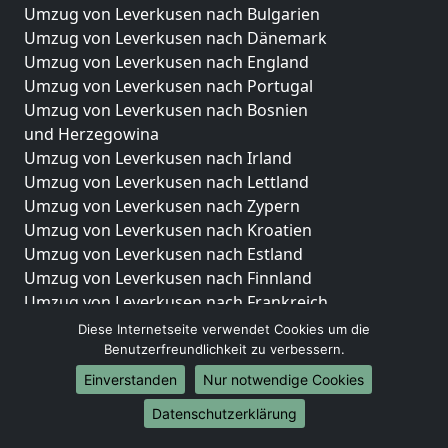
Umzug von Leverkusen nach Bulgarien
Umzug von Leverkusen nach Dänemark
Umzug von Leverkusen nach England
Umzug von Leverkusen nach Portugal
Umzug von Leverkusen nach Bosnien
und Herzegowina
Umzug von Leverkusen nach Irland
Umzug von Leverkusen nach Lettland
Umzug von Leverkusen nach Zypern
Umzug von Leverkusen nach Kroatien
Umzug von Leverkusen nach Estland
Umzug von Leverkusen nach Finnland
Umzug von Leverkusen nach Frankreich
Umzug von Leverkusen nach Griechenland
Diese Internetseite verwendet Cookies um die
Umzug von Leverkusen nach Italien
Benutzerfreundlichkeit zu verbessern.
Umzug von Leverkusen nach Liechtenstein
Einverstanden
Nur notwendige Cookies
Umzug von Leverkusen nach Luxemburg
Datenschutzerklärung
Umzug von Leverkusen nach Niederlande
Umzug von Leverkusen nach Norwegen