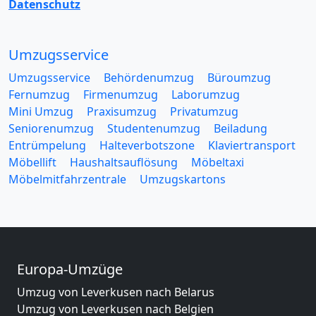
Datenschutz
Umzugsservice
Umzugsservice
Behördenumzug
Büroumzug
Fernumzug
Firmenumzug
Laborumzug
Mini Umzug
Praxisumzug
Privatumzug
Seniorenumzug
Studentenumzug
Beiladung
Entrümpelung
Halteverbotszone
Klaviertransport
Möbellift
Haushaltsauflösung
Möbeltaxi
Möbelmitfahrzentrale
Umzugskartons
Europa-Umzüge
Umzug von Leverkusen nach Belarus
Umzug von Leverkusen nach Belgien