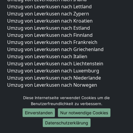
Umzug von Leverkusen nach Lettland
Umzug von Leverkusen nach Zypern
Umzug von Leverkusen nach Kroatien
Umzug von Leverkusen nach Estland
Umzug von Leverkusen nach Finnland
Umzug von Leverkusen nach Frankreich
Umzug von Leverkusen nach Griechenland
Umzug von Leverkusen nach Italien
Umzug von Leverkusen nach Liechtenstein
Umzug von Leverkusen nach Luxemburg
Umzug von Leverkusen nach Niederlande
Umzug von Leverkusen nach Norwegen
Umzüge-Deutschlandweit
Diese Internetseite verwendet Cookies um die
Benutzerfreundlichkeit zu verbessern.
Umzug von Leverkusen nach Berlin
Umzug von Leverkusen nach Hamburg
Einverstanden
Nur notwendige Cookies
Umzug von Leverkusen nach München
Datenschutzerklärung
Umzug von Leverkusen nach Köln