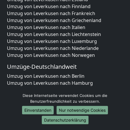
Umzug von Leverkusen nach Finnland
Umzug von Leverkusen nach Frankreich
Umzug von Leverkusen nach Griechenland
Umzug von Leverkusen nach Italien
Umzug von Leverkusen nach Liechtenstein
Umzug von Leverkusen nach Luxemburg
Umzug von Leverkusen nach Niederlande
Umzug von Leverkusen nach Norwegen
Umzüge-Deutschlandweit
Umzug von Leverkusen nach Berlin
Umzug von Leverkusen nach Hamburg
Umzug von Leverkusen nach München
Diese Internetseite verwendet Cookies um die
Umzug von Leverkusen nach Köln
Benutzerfreundlichkeit zu verbessern.
Umzug von Leverkusen nach Frankfurt am Main
Umzug von Leverkusen nach Stuttgart
Einverstanden
Nur notwendige Cookies
Umzug von Leverkusen nach Düsseldorf
Datenschutzerklärung
Umzug von Leverkusen nach Leipzig