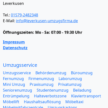
Leverkusen
Tel.:
01579-2482348
E-Mail:
info@leverkusen-umzugsfirma.de
Öffnungszeiten:
Mo - Sa: 07:00 - 19:30 Uhr
Impressum
Datenschutz
Umzugsservice
Umzugsservice
Behördenumzug
Büroumzug
Fernumzug
Firmenumzug
Laborumzug
Mini Umzug
Praxisumzug
Privatumzug
Seniorenumzug
Studentenumzug
Beiladung
Entrümpelung
Halteverbotszone
Klaviertransport
Möbellift
Haushaltsauflösung
Möbeltaxi
Möbelmitfahrzentrale
Umzugskartons