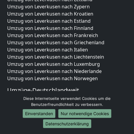
Umzug von Leverkusen nach Zypern
Umzug von Leverkusen nach Kroatien
Umzug von Leverkusen nach Estland
Umzug von Leverkusen nach Finnland
Umzug von Leverkusen nach Frankreich
Umzug von Leverkusen nach Griechenland
Umzug von Leverkusen nach Italien
Umzug von Leverkusen nach Liechtenstein
Umzug von Leverkusen nach Luxemburg
Umzug von Leverkusen nach Niederlande
Umzug von Leverkusen nach Norwegen
Umzüge-Deutschlandweit
Diese Internetseite verwendet Cookies um die
Umzug von Leverkusen nach Berlin
Benutzerfreundlichkeit zu verbessern.
Umzug von Leverkusen nach Hamburg
Umzug von Leverkusen nach München
Einverstanden
Nur notwendige Cookies
Umzug von Leverkusen nach Köln
Datenschutzerklärung
Umzug von Leverkusen nach Frankfurt am Main