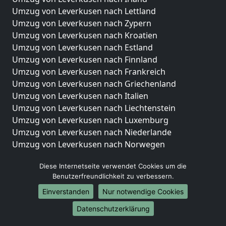
Umzug von Leverkusen nach Lettland
Umzug von Leverkusen nach Zypern
Umzug von Leverkusen nach Kroatien
Umzug von Leverkusen nach Estland
Umzug von Leverkusen nach Finnland
Umzug von Leverkusen nach Frankreich
Umzug von Leverkusen nach Griechenland
Umzug von Leverkusen nach Italien
Umzug von Leverkusen nach Liechtenstein
Umzug von Leverkusen nach Luxemburg
Umzug von Leverkusen nach Niederlande
Umzug von Leverkusen nach Norwegen
Umzüge-Deutschlandweit
Diese Internetseite verwendet Cookies um die
Benutzerfreundlichkeit zu verbessern.
Umzug von Leverkusen nach Berlin
Umzug von Leverkusen nach Hamburg
Einverstanden
Nur notwendige Cookies
Umzug von Leverkusen nach München
Datenschutzerklärung
Umzug von Leverkusen nach Köln