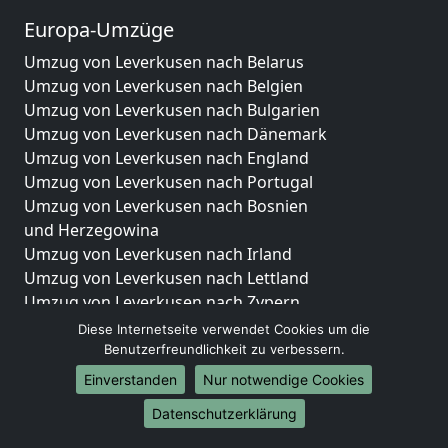
Europa-Umzüge
Umzug von Leverkusen nach Belarus
Umzug von Leverkusen nach Belgien
Umzug von Leverkusen nach Bulgarien
Umzug von Leverkusen nach Dänemark
Umzug von Leverkusen nach England
Umzug von Leverkusen nach Portugal
Umzug von Leverkusen nach Bosnien
und Herzegowina
Umzug von Leverkusen nach Irland
Umzug von Leverkusen nach Lettland
Umzug von Leverkusen nach Zypern
Umzug von Leverkusen nach Kroatien
Diese Internetseite verwendet Cookies um die
Umzug von Leverkusen nach Estland
Benutzerfreundlichkeit zu verbessern.
Umzug von Leverkusen nach Finnland
Einverstanden
Nur notwendige Cookies
Umzug von Leverkusen nach Frankreich
Datenschutzerklärung
Umzug von Leverkusen nach Griechenland
Umzug von Leverkusen nach Italien