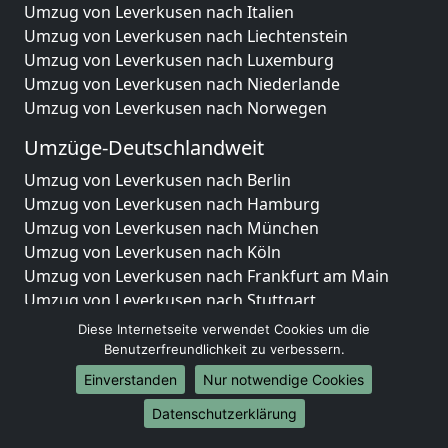
Umzug von Leverkusen nach Italien
Umzug von Leverkusen nach Liechtenstein
Umzug von Leverkusen nach Luxemburg
Umzug von Leverkusen nach Niederlande
Umzug von Leverkusen nach Norwegen
Umzüge-Deutschlandweit
Umzug von Leverkusen nach Berlin
Umzug von Leverkusen nach Hamburg
Umzug von Leverkusen nach München
Umzug von Leverkusen nach Köln
Umzug von Leverkusen nach Frankfurt am Main
Umzug von Leverkusen nach Stuttgart
Umzug von Leverkusen nach Düsseldorf
Diese Internetseite verwendet Cookies um die
Umzug von Leverkusen nach Leipzig
Benutzerfreundlichkeit zu verbessern.
Umzug von Leverkusen nach Dortmund
Einverstanden
Nur notwendige Cookies
Umzug von Leverkusen nach Essen
Datenschutzerklärung
Umzug von Leverkusen nach Bremen
Umzug von Leverkusen nach Dresden