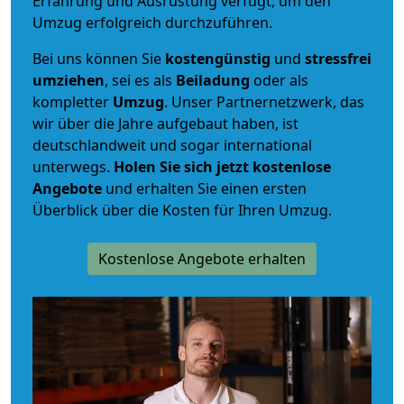
Erfahrung und Ausrüstung verfügt, um den
Umzug erfolgreich durchzuführen.
Bei uns können Sie
kostengünstig
und
stressfrei
umziehen
, sei es als
Beiladung
oder als
kompletter
Umzug
. Unser Partnernetzwerk, das
wir über die Jahre aufgebaut haben, ist
deutschlandweit und sogar international
unterwegs.
Holen Sie sich jetzt kostenlose
Angebote
und erhalten Sie einen ersten
Überblick über die Kosten für Ihren Umzug.
Kostenlose Angebote erhalten