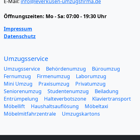
E-Mail:
info@leverkusen-umzugsfirma.de
Öffnungszeiten:
Mo - Sa: 07:00 - 19:30 Uhr
Impressum
Datenschutz
Umzugsservice
Umzugsservice
Behördenumzug
Büroumzug
Fernumzug
Firmenumzug
Laborumzug
Mini Umzug
Praxisumzug
Privatumzug
Seniorenumzug
Studentenumzug
Beiladung
Entrümpelung
Halteverbotszone
Klaviertransport
Möbellift
Haushaltsauflösung
Möbeltaxi
Möbelmitfahrzentrale
Umzugskartons