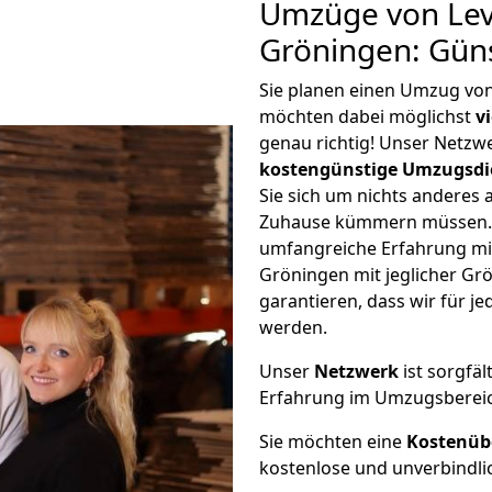
Umzüge von Lev
Gröningen: Gün
Sie planen einen Umzug vo
möchten dabei möglichst
v
genau richtig! Unser Netzw
kostengünstige Umzugsdi
Sie sich um nichts anderes 
Zuhause kümmern müssen. W
umfangreiche Erfahrung m
Gröningen mit jeglicher G
garantieren, dass wir für j
werden.
Unser
Netzwerk
ist sorgfäl
Erfahrung im Umzugsberei
Sie möchten eine
Kostenüb
kostenlose und unverbindli