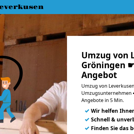
everkusen
Umzug von L
Gröningen ☛ 
Angebot
Umzug von Leverkusen 
Umzugsunternehmen ➨
Angebote in 5 Min.
✓
Wir helfen Ihne
✓
Schnell & unverb
✓
Finden Sie das 