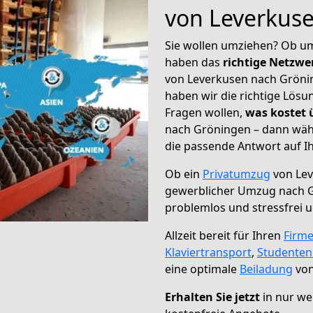
von Leverkus
Sie wollen umziehen? Ob um
haben das
richtige Netzw
von Leverkusen nach Grönin
haben wir die richtige Lösu
Fragen wollen,
was kostet
nach Gröningen – dann wähl
die passende Antwort auf Ih
Ob ein
Privatumzug
von Lev
gewerblicher Umzug nach 
problemlos und stressfrei 
Allzeit bereit für Ihren
Firm
Klaviertransport
,
Studente
eine optimale
Beiladung
von
Erhalten Sie jetzt
in nur we