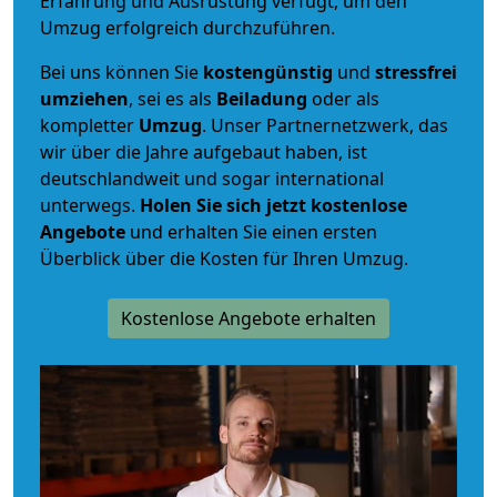
Erfahrung und Ausrüstung verfügt, um den
Umzug erfolgreich durchzuführen.
Bei uns können Sie
kostengünstig
und
stressfrei
umziehen
, sei es als
Beiladung
oder als
kompletter
Umzug
. Unser Partnernetzwerk, das
wir über die Jahre aufgebaut haben, ist
deutschlandweit und sogar international
unterwegs.
Holen Sie sich jetzt kostenlose
Angebote
und erhalten Sie einen ersten
Überblick über die Kosten für Ihren Umzug.
Kostenlose Angebote erhalten