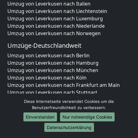
Umzug von Leverkusen nach Italien
Umzug von Leverkusen nach Liechtenstein
Umzug von Leverkusen nach Luxemburg
Umzug von Leverkusen nach Niederlande
Umzug von Leverkusen nach Norwegen
Umzüge-Deutschlandweit
Umzug von Leverkusen nach Berlin
Umzug von Leverkusen nach Hamburg
Umzug von Leverkusen nach München
Umzug von Leverkusen nach Köln
Umzug von Leverkusen nach Frankfurt am Main
Umzug von Leverkusen nach Stuttgart
Umzug von Leverkusen nach Düsseldorf
Diese Internetseite verwendet Cookies um die
Umzug von Leverkusen nach Leipzig
Benutzerfreundlichkeit zu verbessern.
Umzug von Leverkusen nach Dortmund
Einverstanden
Nur notwendige Cookies
Umzug von Leverkusen nach Essen
Datenschutzerklärung
Umzug von Leverkusen nach Bremen
Umzug von Leverkusen nach Dresden