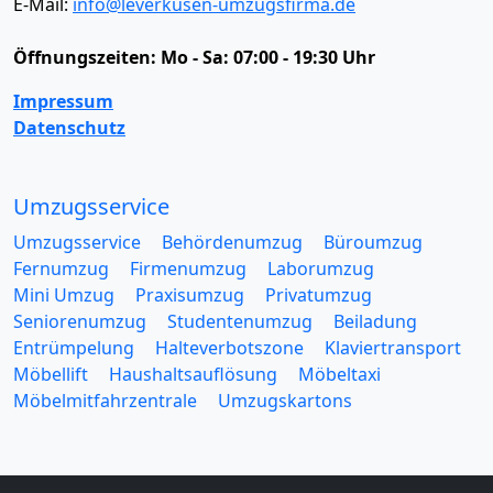
E-Mail:
info@leverkusen-umzugsfirma.de
Öffnungszeiten:
Mo - Sa: 07:00 - 19:30 Uhr
Impressum
Datenschutz
Umzugsservice
Umzugsservice
Behördenumzug
Büroumzug
Fernumzug
Firmenumzug
Laborumzug
Mini Umzug
Praxisumzug
Privatumzug
Seniorenumzug
Studentenumzug
Beiladung
Entrümpelung
Halteverbotszone
Klaviertransport
Möbellift
Haushaltsauflösung
Möbeltaxi
Möbelmitfahrzentrale
Umzugskartons