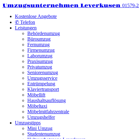
Umzugsunternehmen Leverkusen
01579-
Kostenlose Angebote
✆ Telefon
Leistungen
Behördenumzug
Büroumzug
Fernumzug
Firmenumzug
Laborumzug
Praxisumzug
Privatumzug
Seniorenumzug
Umzugsservice
Entrümpelung
Klaviertransport
Möbellift
Haushaltsauflösung
Möbeltaxi
Möbelmitfahrzentrale
Umzugshelfer
Umzugstipps
Mini Umzug
Studentenumzug