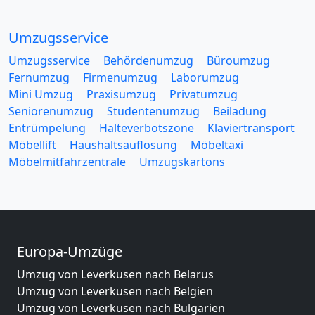
Umzugsservice
Umzugsservice
Behördenumzug
Büroumzug
Fernumzug
Firmenumzug
Laborumzug
Mini Umzug
Praxisumzug
Privatumzug
Seniorenumzug
Studentenumzug
Beiladung
Entrümpelung
Halteverbotszone
Klaviertransport
Möbellift
Haushaltsauflösung
Möbeltaxi
Möbelmitfahrzentrale
Umzugskartons
Europa-Umzüge
Umzug von Leverkusen nach Belarus
Umzug von Leverkusen nach Belgien
Umzug von Leverkusen nach Bulgarien