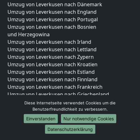
Umzug von Leverkusen nach Dänemark
Umzug von Leverkusen nach England
Umzug von Leverkusen nach Portugal
Umzug von Leverkusen nach Bosnien
und Herzegowina
Umzug von Leverkusen nach Irland
Umzug von Leverkusen nach Lettland
Umzug von Leverkusen nach Zypern
Umzug von Leverkusen nach Kroatien
Umzug von Leverkusen nach Estland
Umzug von Leverkusen nach Finnland
Umzug von Leverkusen nach Frankreich
Umzug von Leverkusen nach Griechenland
Umzug von Leverkusen nach Italien
Diese Internetseite verwendet Cookies um die
Umzug von Leverkusen nach Liechtenstein
Benutzerfreundlichkeit zu verbessern.
Umzug von Leverkusen nach Luxemburg
Einverstanden
Nur notwendige Cookies
Umzug von Leverkusen nach Niederlande
Datenschutzerklärung
Umzug von Leverkusen nach Norwegen