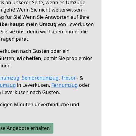
erk
an unserer Seite, wenn es Umzüge
 geht! Wenn Sie nicht weiterwissen –
ng für Sie! Wenn Sie Antworten auf Ihre
 überhaupt mein Umzug
von Leverkusen
Sie sie uns, denn wir haben immer die
Fragen parat.
erkusen nach Güsten oder ein
Güsten,
wir helfen
, damit Sie problemlos
nnen.
enumzug
,
Seniorenumzug
,
Tresor
– &
numzug
in Leverkusen,
Fernumzug
oder
 Leverkusen nach Güsten.
nigen Minuten unverbindliche und
se Angebote erhalten