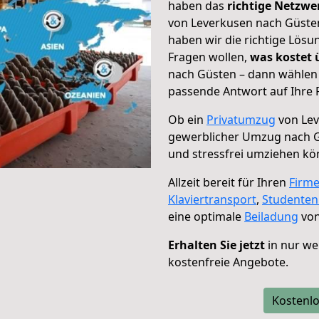
haben das
richtige Netzw
von Leverkusen nach Güsten
haben wir die richtige Lösu
Fragen wollen,
was kostet
nach Güsten – dann wählen 
passende Antwort auf Ihre 
Ob ein
Privatumzug
von Lev
gewerblicher Umzug nach 
und stressfrei umziehen kö
Allzeit bereit für Ihren
Firm
Klaviertransport
,
Studente
eine optimale
Beiladung
von
Erhalten Sie jetzt
in nur we
kostenfreie Angebote.
Kostenlo