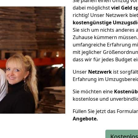
Sie planen einen Umzug vo
dabei möglichst
viel Geld 
richtig! Unser Netzwerk bi
kostengünstige Umzugsdi
Sie sich um nichts anderes 
Zuhause kümmern müssen. W
umfangreiche Erfahrung m
mit jeglicher Größenordnun
dass wir für jedes Budget 
Unser
Netzwerk
ist sorgfäl
Erfahrung im Umzugsberei
Sie möchten eine
Kostenüb
kostenlose und unverbindli
Füllen Sie jetzt das Formula
Angebote.
Kostenlos