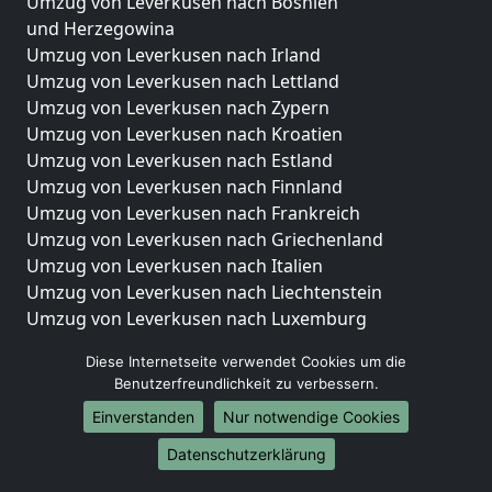
Umzug von Leverkusen nach Bosnien
und Herzegowina
Umzug von Leverkusen nach Irland
Umzug von Leverkusen nach Lettland
Umzug von Leverkusen nach Zypern
Umzug von Leverkusen nach Kroatien
Umzug von Leverkusen nach Estland
Umzug von Leverkusen nach Finnland
Umzug von Leverkusen nach Frankreich
Umzug von Leverkusen nach Griechenland
Umzug von Leverkusen nach Italien
Umzug von Leverkusen nach Liechtenstein
Umzug von Leverkusen nach Luxemburg
Umzug von Leverkusen nach Niederlande
Diese Internetseite verwendet Cookies um die
Umzug von Leverkusen nach Norwegen
Benutzerfreundlichkeit zu verbessern.
Umzüge-Deutschlandweit
Einverstanden
Nur notwendige Cookies
Umzug von Leverkusen nach Berlin
Datenschutzerklärung
Umzug von Leverkusen nach Hamburg