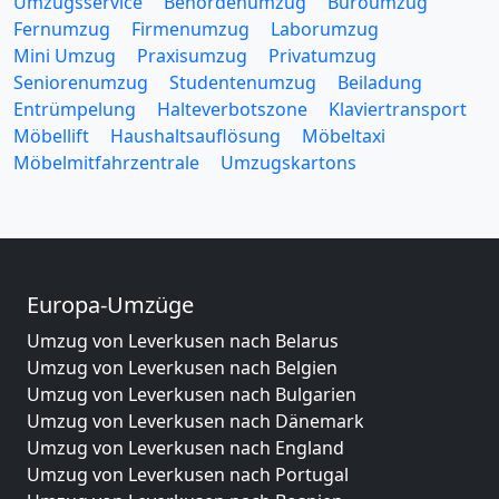
Umzugsservice
Behördenumzug
Büroumzug
Fernumzug
Firmenumzug
Laborumzug
Mini Umzug
Praxisumzug
Privatumzug
Seniorenumzug
Studentenumzug
Beiladung
Entrümpelung
Halteverbotszone
Klaviertransport
Möbellift
Haushaltsauflösung
Möbeltaxi
Möbelmitfahrzentrale
Umzugskartons
Europa-Umzüge
Umzug von Leverkusen nach Belarus
Umzug von Leverkusen nach Belgien
Umzug von Leverkusen nach Bulgarien
Umzug von Leverkusen nach Dänemark
Umzug von Leverkusen nach England
Umzug von Leverkusen nach Portugal