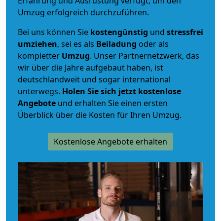
Erfahrung und Ausrüstung verfügt, um den
Umzug erfolgreich durchzuführen.
Bei uns können Sie
kostengünstig
und
stressfrei
umziehen
, sei es als
Beiladung
oder als
kompletter
Umzug
. Unser Partnernetzwerk, das
wir über die Jahre aufgebaut haben, ist
deutschlandweit und sogar international
unterwegs.
Holen Sie sich jetzt kostenlose
Angebote
und erhalten Sie einen ersten
Überblick über die Kosten für Ihren Umzug.
Kostenlose Angebote erhalten