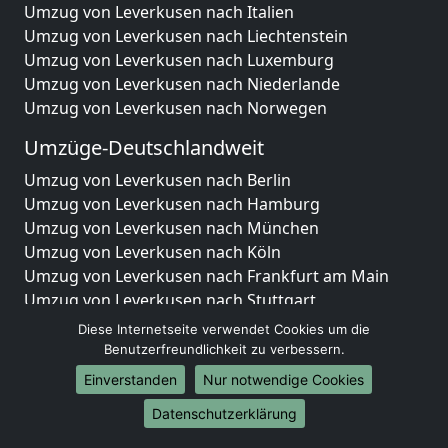
Umzug von Leverkusen nach Italien
Umzug von Leverkusen nach Liechtenstein
Umzug von Leverkusen nach Luxemburg
Umzug von Leverkusen nach Niederlande
Umzug von Leverkusen nach Norwegen
Umzüge-Deutschlandweit
Umzug von Leverkusen nach Berlin
Umzug von Leverkusen nach Hamburg
Umzug von Leverkusen nach München
Umzug von Leverkusen nach Köln
Umzug von Leverkusen nach Frankfurt am Main
Umzug von Leverkusen nach Stuttgart
Umzug von Leverkusen nach Düsseldorf
Diese Internetseite verwendet Cookies um die
Umzug von Leverkusen nach Leipzig
Benutzerfreundlichkeit zu verbessern.
Umzug von Leverkusen nach Dortmund
Einverstanden
Nur notwendige Cookies
Umzug von Leverkusen nach Essen
Datenschutzerklärung
Umzug von Leverkusen nach Bremen
Umzug von Leverkusen nach Dresden