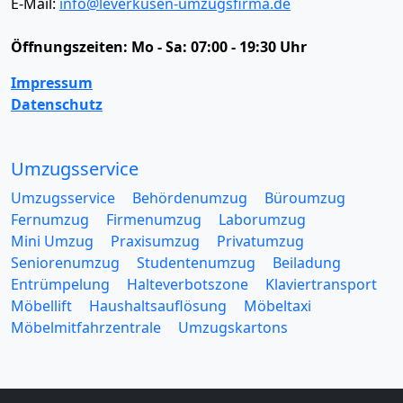
E-Mail:
info@leverkusen-umzugsfirma.de
Öffnungszeiten:
Mo - Sa: 07:00 - 19:30 Uhr
Impressum
Datenschutz
Umzugsservice
Umzugsservice
Behördenumzug
Büroumzug
Fernumzug
Firmenumzug
Laborumzug
Mini Umzug
Praxisumzug
Privatumzug
Seniorenumzug
Studentenumzug
Beiladung
Entrümpelung
Halteverbotszone
Klaviertransport
Möbellift
Haushaltsauflösung
Möbeltaxi
Möbelmitfahrzentrale
Umzugskartons