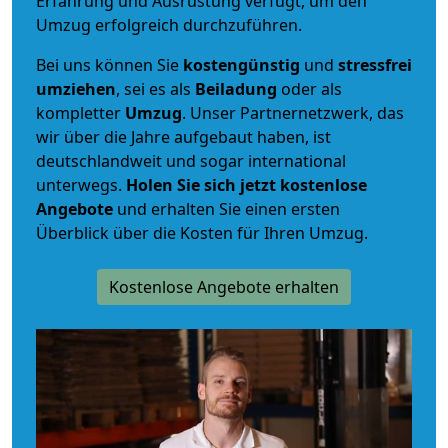
Erfahrung und Ausrüstung verfügt, um den
Umzug erfolgreich durchzuführen.
Bei uns können Sie
kostengünstig
und
stressfrei
umziehen
, sei es als
Beiladung
oder als
kompletter
Umzug
. Unser Partnernetzwerk, das
wir über die Jahre aufgebaut haben, ist
deutschlandweit und sogar international
unterwegs.
Holen Sie sich jetzt kostenlose
Angebote
und erhalten Sie einen ersten
Überblick über die Kosten für Ihren Umzug.
Kostenlose Angebote erhalten