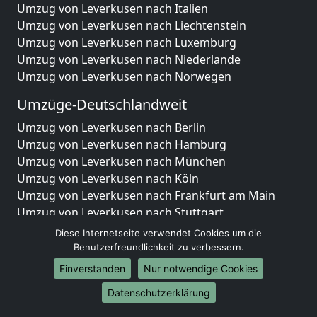
Umzug von Leverkusen nach Italien
Umzug von Leverkusen nach Liechtenstein
Umzug von Leverkusen nach Luxemburg
Umzug von Leverkusen nach Niederlande
Umzug von Leverkusen nach Norwegen
Umzüge-Deutschlandweit
Umzug von Leverkusen nach Berlin
Umzug von Leverkusen nach Hamburg
Umzug von Leverkusen nach München
Umzug von Leverkusen nach Köln
Umzug von Leverkusen nach Frankfurt am Main
Umzug von Leverkusen nach Stuttgart
Umzug von Leverkusen nach Düsseldorf
Diese Internetseite verwendet Cookies um die
Umzug von Leverkusen nach Leipzig
Benutzerfreundlichkeit zu verbessern.
Umzug von Leverkusen nach Dortmund
Einverstanden
Nur notwendige Cookies
Umzug von Leverkusen nach Essen
Datenschutzerklärung
Umzug von Leverkusen nach Bremen
Umzug von Leverkusen nach Dresden