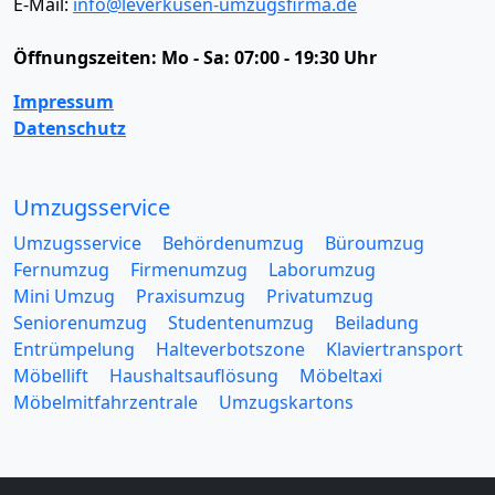
E-Mail:
info@leverkusen-umzugsfirma.de
Öffnungszeiten:
Mo - Sa: 07:00 - 19:30 Uhr
Impressum
Datenschutz
Umzugsservice
Umzugsservice
Behördenumzug
Büroumzug
Fernumzug
Firmenumzug
Laborumzug
Mini Umzug
Praxisumzug
Privatumzug
Seniorenumzug
Studentenumzug
Beiladung
Entrümpelung
Halteverbotszone
Klaviertransport
Möbellift
Haushaltsauflösung
Möbeltaxi
Möbelmitfahrzentrale
Umzugskartons