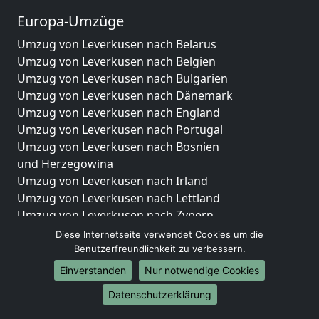
Europa-Umzüge
Umzug von Leverkusen nach Belarus
Umzug von Leverkusen nach Belgien
Umzug von Leverkusen nach Bulgarien
Umzug von Leverkusen nach Dänemark
Umzug von Leverkusen nach England
Umzug von Leverkusen nach Portugal
Umzug von Leverkusen nach Bosnien
und Herzegowina
Umzug von Leverkusen nach Irland
Umzug von Leverkusen nach Lettland
Umzug von Leverkusen nach Zypern
Umzug von Leverkusen nach Kroatien
Diese Internetseite verwendet Cookies um die
Umzug von Leverkusen nach Estland
Benutzerfreundlichkeit zu verbessern.
Umzug von Leverkusen nach Finnland
Einverstanden
Nur notwendige Cookies
Umzug von Leverkusen nach Frankreich
Datenschutzerklärung
Umzug von Leverkusen nach Griechenland
Umzug von Leverkusen nach Italien