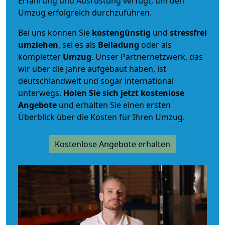
Erfahrung und Ausrüstung verfügt, um den
Umzug erfolgreich durchzuführen.
Bei uns können Sie
kostengünstig
und
stressfrei
umziehen
, sei es als
Beiladung
oder als
kompletter
Umzug
. Unser Partnernetzwerk, das
wir über die Jahre aufgebaut haben, ist
deutschlandweit und sogar international
unterwegs.
Holen Sie sich jetzt kostenlose
Angebote
und erhalten Sie einen ersten
Überblick über die Kosten für Ihren Umzug.
Kostenlose Angebote erhalten