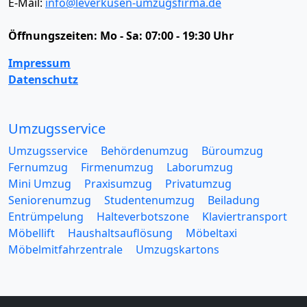
E-Mail:
info@leverkusen-umzugsfirma.de
Öffnungszeiten:
Mo - Sa: 07:00 - 19:30 Uhr
Impressum
Datenschutz
Umzugsservice
Umzugsservice
Behördenumzug
Büroumzug
Fernumzug
Firmenumzug
Laborumzug
Mini Umzug
Praxisumzug
Privatumzug
Seniorenumzug
Studentenumzug
Beiladung
Entrümpelung
Halteverbotszone
Klaviertransport
Möbellift
Haushaltsauflösung
Möbeltaxi
Möbelmitfahrzentrale
Umzugskartons