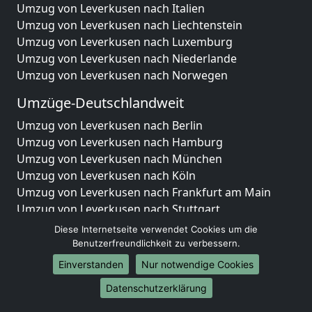
Umzug von Leverkusen nach Italien
Umzug von Leverkusen nach Liechtenstein
Umzug von Leverkusen nach Luxemburg
Umzug von Leverkusen nach Niederlande
Umzug von Leverkusen nach Norwegen
Umzüge-Deutschlandweit
Umzug von Leverkusen nach Berlin
Umzug von Leverkusen nach Hamburg
Umzug von Leverkusen nach München
Umzug von Leverkusen nach Köln
Umzug von Leverkusen nach Frankfurt am Main
Umzug von Leverkusen nach Stuttgart
Umzug von Leverkusen nach Düsseldorf
Diese Internetseite verwendet Cookies um die
Umzug von Leverkusen nach Leipzig
Benutzerfreundlichkeit zu verbessern.
Umzug von Leverkusen nach Dortmund
Einverstanden
Nur notwendige Cookies
Umzug von Leverkusen nach Essen
Datenschutzerklärung
Umzug von Leverkusen nach Bremen
Umzug von Leverkusen nach Dresden