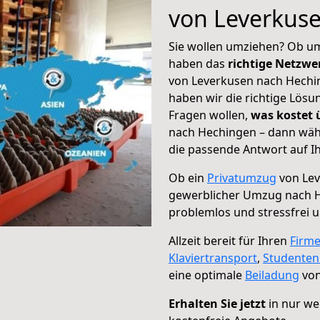
von Leverkus
Sie wollen umziehen? Ob um
haben das
richtige Netzw
von Leverkusen nach Hechin
haben wir die richtige Lösu
Fragen wollen,
was kostet
nach Hechingen – dann wähl
die passende Antwort auf Ih
Ob ein
Privatumzug
von Lev
gewerblicher Umzug nach 
problemlos und stressfrei 
Allzeit bereit für Ihren
Firm
Klaviertransport
,
Studente
eine optimale
Beiladung
von
Erhalten Sie jetzt
in nur we