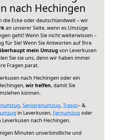
en nach Hechingen
 die Ecke oder deutschlandweit – wir
erk
an unserer Seite, wenn es Umzüge
gen geht! Wenn Sie nicht weiterwissen –
ng für Sie! Wenn Sie Antworten auf Ihre
 überhaupt mein Umzug
von Leverkusen
en Sie sie uns, denn wir haben immer
re Fragen parat.
erkusen nach Hechingen oder ein
Hechingen,
wir helfen
, damit Sie
umziehen können.
enumzug
,
Seniorenumzug
,
Tresor
– &
numzug
in Leverkusen,
Fernumzug
oder
 Leverkusen nach Hechingen.
nigen Minuten unverbindliche und