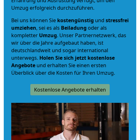
Erfahrung und Ausrüstung verfügt, um den
Umzug erfolgreich durchzuführen.
Bei uns können Sie
kostengünstig
und
stressfrei
umziehen
, sei es als
Beiladung
oder als
kompletter
Umzug
. Unser Partnernetzwerk, das
wir über die Jahre aufgebaut haben, ist
deutschlandweit und sogar international
unterwegs.
Holen Sie sich jetzt kostenlose
Angebote
und erhalten Sie einen ersten
Überblick über die Kosten für Ihren Umzug.
Kostenlose Angebote erhalten