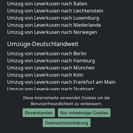
Umzug von Leverkusen nach Italien
Umzug von Leverkusen nach Liechtenstein
Umzug von Leverkusen nach Luxemburg
Umzug von Leverkusen nach Niederlande
Umzug von Leverkusen nach Norwegen
Umzüge-Deutschlandweit
Umzug von Leverkusen nach Berlin
Umzug von Leverkusen nach Hamburg
Umzug von Leverkusen nach München
Umzug von Leverkusen nach Köln
Umzug von Leverkusen nach Frankfurt am Main
Umzug von Leverkusen nach Stuttgart
Umzug von Leverkusen nach Düsseldorf
Diese Internetseite verwendet Cookies um die
Umzug von Leverkusen nach Leipzig
Benutzerfreundlichkeit zu verbessern.
Umzug von Leverkusen nach Dortmund
Einverstanden
Nur notwendige Cookies
Umzug von Leverkusen nach Essen
Datenschutzerklärung
Umzug von Leverkusen nach Bremen
Umzug von Leverkusen nach Dresden