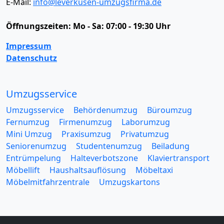
E-Mail:
info@leverkusen-umzugsfirma.de
Öffnungszeiten:
Mo - Sa: 07:00 - 19:30 Uhr
Impressum
Datenschutz
Umzugsservice
Umzugsservice
Behördenumzug
Büroumzug
Fernumzug
Firmenumzug
Laborumzug
Mini Umzug
Praxisumzug
Privatumzug
Seniorenumzug
Studentenumzug
Beiladung
Entrümpelung
Halteverbotszone
Klaviertransport
Möbellift
Haushaltsauflösung
Möbeltaxi
Möbelmitfahrzentrale
Umzugskartons