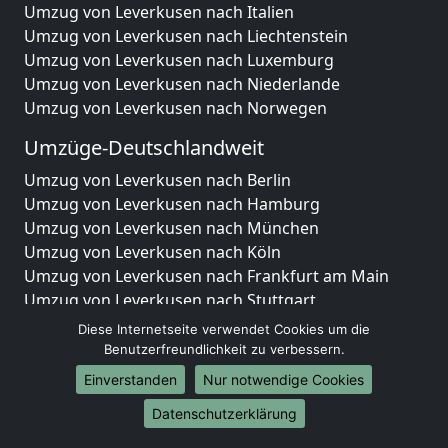
Umzug von Leverkusen nach Italien
Umzug von Leverkusen nach Liechtenstein
Umzug von Leverkusen nach Luxemburg
Umzug von Leverkusen nach Niederlande
Umzug von Leverkusen nach Norwegen
Umzüge-Deutschlandweit
Umzug von Leverkusen nach Berlin
Umzug von Leverkusen nach Hamburg
Umzug von Leverkusen nach München
Umzug von Leverkusen nach Köln
Umzug von Leverkusen nach Frankfurt am Main
Umzug von Leverkusen nach Stuttgart
Umzug von Leverkusen nach Düsseldorf
Diese Internetseite verwendet Cookies um die
Umzug von Leverkusen nach Leipzig
Benutzerfreundlichkeit zu verbessern.
Umzug von Leverkusen nach Dortmund
Einverstanden
Nur notwendige Cookies
Umzug von Leverkusen nach Essen
Datenschutzerklärung
Umzug von Leverkusen nach Bremen
Umzug von Leverkusen nach Dresden