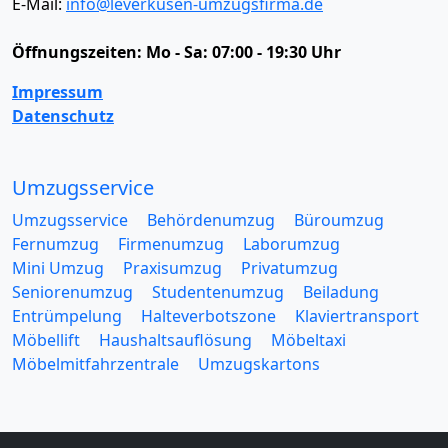
E-Mail:
info@leverkusen-umzugsfirma.de
Öffnungszeiten:
Mo - Sa: 07:00 - 19:30 Uhr
Impressum
Datenschutz
Umzugsservice
Umzugsservice
Behördenumzug
Büroumzug
Fernumzug
Firmenumzug
Laborumzug
Mini Umzug
Praxisumzug
Privatumzug
Seniorenumzug
Studentenumzug
Beiladung
Entrümpelung
Halteverbotszone
Klaviertransport
Möbellift
Haushaltsauflösung
Möbeltaxi
Möbelmitfahrzentrale
Umzugskartons