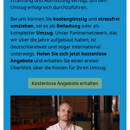
Erfahrung und Ausrüstung verfügt, um den
Umzug erfolgreich durchzuführen.
Bei uns können Sie
kostengünstig
und
stressfrei
umziehen
, sei es als
Beiladung
oder als
kompletter
Umzug
. Unser Partnernetzwerk, das
wir über die Jahre aufgebaut haben, ist
deutschlandweit und sogar international
unterwegs.
Holen Sie sich jetzt kostenlose
Angebote
und erhalten Sie einen ersten
Überblick über die Kosten für Ihren Umzug.
Kostenlose Angebote erhalten